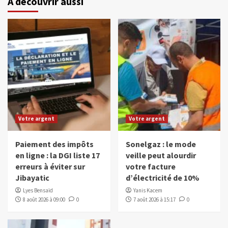
À découvrir aussi
Votre argent
Votre argent
Paiement des impôts
Sonelgaz : le mode
en ligne : la DGI liste 17
veille peut alourdir
erreurs à éviter sur
votre facture
Jibayatic
d’électricité de 10%
Lyes Bensaïd
Yanis Kacem
8 août 2026 à 09:00
0
7 août 2026 à 15:17
0