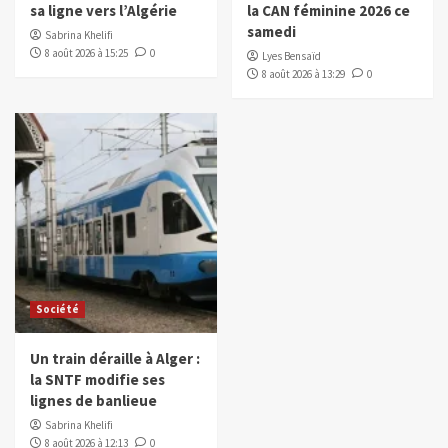
sa ligne vers l’Algérie
la CAN féminine 2026 ce
samedi
Sabrina Khelifi
8 août 2026 à 15:25
0
Lyes Bensaïd
8 août 2026 à 13:29
0
Société
Un train déraille à Alger :
la SNTF modifie ses
lignes de banlieue
Sabrina Khelifi
8 août 2026 à 12:13
0