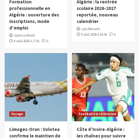
Formation
Algérie : la rentrée
professionnelle en
scolaire 2026-2027
Algérie : ouverture des
reportée, nouveau
inscriptions, mode
calendrier
d’emploi
Lyes Bensaïd
8 août 2026 à 16:56
0
Sabrina Khelifi
8 août 2026 à 17:41
0
Voyage
Football à la télévision
Limoges-Oran : Volotea
Côte d’Ivoire-Algérie :
confirme le maintien de
les chaînes pour suivre