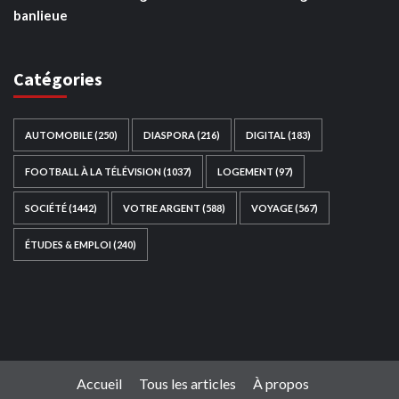
banlieue
Catégories
AUTOMOBILE
(250)
DIASPORA
(216)
DIGITAL
(183)
FOOTBALL À LA TÉLÉVISION
(1037)
LOGEMENT
(97)
SOCIÉTÉ
(1442)
VOTRE ARGENT
(588)
VOYAGE
(567)
ÉTUDES & EMPLOI
(240)
Ce site web a été développé par
TAIBOUNI WEB
SOLUTION
|
https://taibouniwebsolution.com
Accueil
Tous les articles
À propos