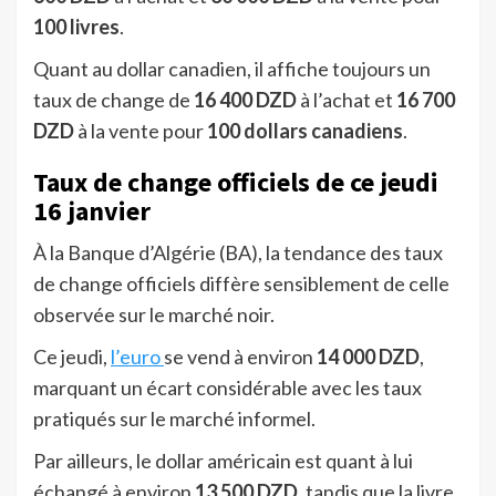
100 livres
.
Quant au dollar canadien, il affiche toujours un
taux de change de
16 400 DZD
à l’achat et
16 700
DZD
à la vente pour
100 dollars canadiens
.
Taux de change officiels de ce jeudi
16 janvier
À la Banque d’Algérie (BA), la tendance des taux
de change officiels diffère sensiblement de celle
observée sur le marché noir.
Ce jeudi,
l’euro
se vend à environ
14 000 DZD
,
marquant un écart considérable avec les taux
pratiqués sur le marché informel.
Par ailleurs, le dollar américain est quant à lui
échangé à environ
13 500 DZD
, tandis que la livre