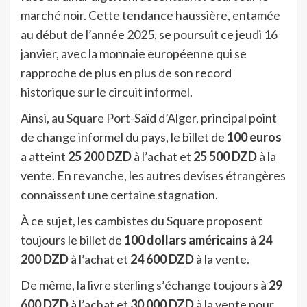
marché noir. Cette tendance haussière, entamée
au début de l’année 2025, se poursuit ce jeudi 16
janvier, avec la monnaie européenne qui se
rapproche de plus en plus de son record
historique sur le circuit informel.
Ainsi, au Square Port-Saïd d’Alger, principal point
de change informel du pays, le billet de
100 euros
a atteint
25 200 DZD
à l’achat et
25 500 DZD
à la
vente. En revanche, les autres devises étrangères
connaissent une certaine stagnation.
À ce sujet, les cambistes du Square proposent
toujours le billet de
100 dollars américains
à
24
200 DZD
à l’achat et
24 600 DZD
à la vente.
De même, la livre sterling s’échange toujours à
29
600 DZD
à l’achat et
30 000 DZD
à la vente pour