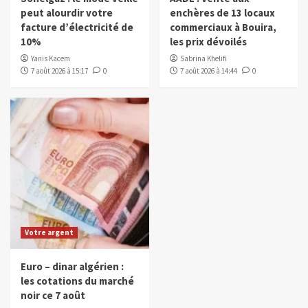
peut alourdir votre
enchères de 13 locaux
facture d’électricité de
commerciaux à Bouira,
10%
les prix dévoilés
Yanis Kacem
Sabrina Khelifi
7 août 2026 à 15:17
0
7 août 2026 à 14:44
0
Votre argent
Euro – dinar algérien :
les cotations du marché
noir ce 7 août