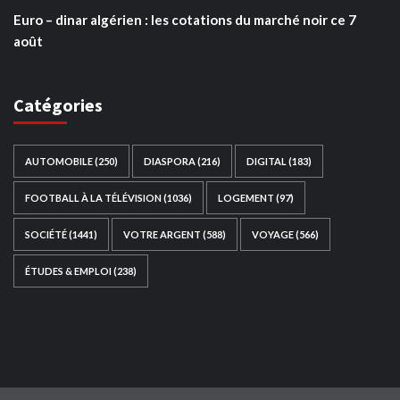
Euro – dinar algérien : les cotations du marché noir ce 7
août
Catégories
AUTOMOBILE
(250)
DIASPORA
(216)
DIGITAL
(183)
FOOTBALL À LA TÉLÉVISION
(1036)
LOGEMENT
(97)
SOCIÉTÉ
(1441)
VOTRE ARGENT
(588)
VOYAGE
(566)
ÉTUDES & EMPLOI
(238)
Ce site web a été développé par
TAIBOUNI WEB
SOLUTION
|
https://taibouniwebsolution.com