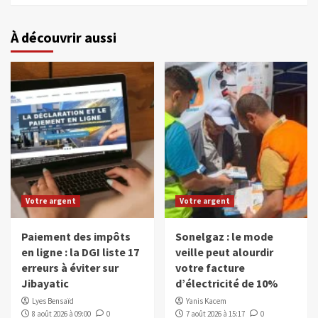
À découvrir aussi
Votre argent
Votre argent
Paiement des impôts
Sonelgaz : le mode
en ligne : la DGI liste 17
veille peut alourdir
erreurs à éviter sur
votre facture
Jibayatic
d’électricité de 10%
Lyes Bensaïd
Yanis Kacem
8 août 2026 à 09:00
0
7 août 2026 à 15:17
0