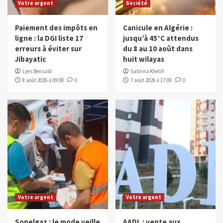
Votre argent
Société
Paiement des impôts en
Canicule en Algérie :
ligne : la DGI liste 17
jusqu’à 45°C attendus
erreurs à éviter sur
du 8 au 10 août dans
Jibayatic
huit wilayas
Lyes Bensaïd
Sabrina Khelifi
8 août 2026 à 09:00
0
7 août 2026 à 17:00
0
Votre argent
Votre argent
Sonelgaz : le mode veille
AADL : vente aux