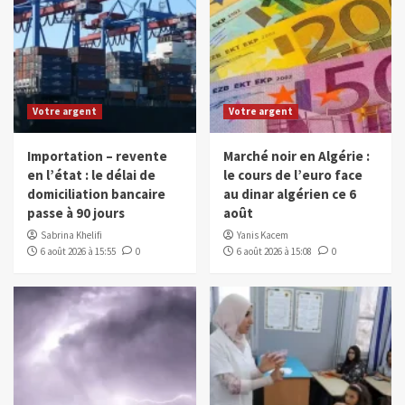
Votre argent
Votre argent
Importation – revente
Marché noir en Algérie :
en l’état : le délai de
le cours de l’euro face
domiciliation bancaire
au dinar algérien ce 6
passe à 90 jours
août
Sabrina Khelifi
Yanis Kacem
6 août 2026 à 15:55
0
6 août 2026 à 15:08
0