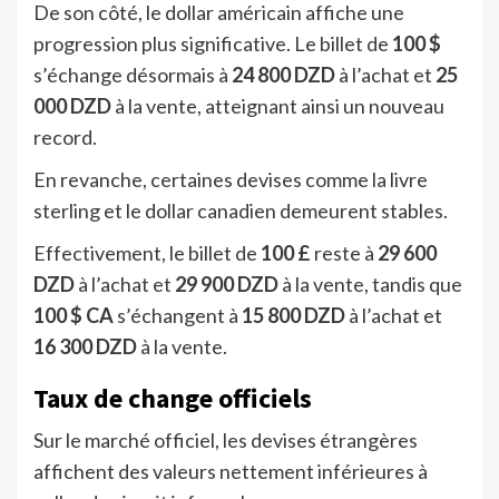
De son côté, le dollar américain affiche une
progression plus significative. Le billet de
100 $
s’échange désormais à
24 800 DZD
à l’achat et
25
000 DZD
à la vente, atteignant ainsi un nouveau
record.
En revanche, certaines devises comme la livre
sterling et le dollar canadien demeurent stables.
Effectivement, le billet de
100 £
reste à
29 600
DZD
à l’achat et
29 900 DZD
à la vente, tandis que
100 $ CA
s’échangent à
15 800 DZD
à l’achat et
16 300 DZD
à la vente.
Taux de change officiels
Sur le marché officiel, les devises étrangères
affichent des valeurs nettement inférieures à