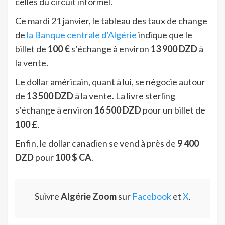
celles du circuit informel.
Ce mardi 21 janvier, le tableau des taux de change
de
la Banque centrale d’Algérie
indique que le
billet de
100 €
s’échange à environ
13 900 DZD
à
la vente.
Le dollar américain, quant à lui, se négocie autour
de
13 500 DZD
à la vente. La livre sterling
s’échange à environ
16 500 DZD
pour un billet de
100 £
.
Enfin, le dollar canadien se vend à près de
9 400
DZD
pour
100 $ CA
.
Suivre
Algérie Zoom
sur
Facebook
et
X
.