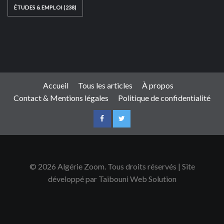
ÉTUDES & EMPLOI
(238)
Ce site web a été développé par
TAIBOUNI WEB
SOLUTION
|
https://taibouniwebsolution.com
Accueil
Tous les articles
À propos
Contact & Mentions légales
Politique de confidentialité
© 2026 Algérie Zoom. Tous droits réservés | Site
développé par Taibouni Web Solution