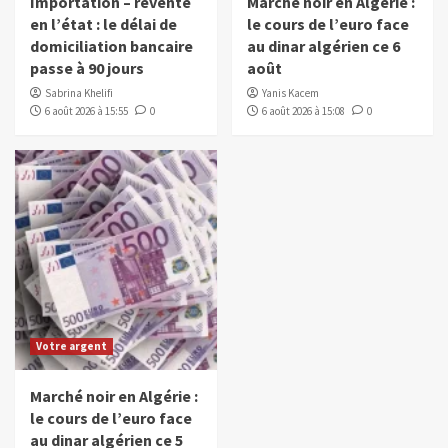
Importation – revente
Marché noir en Algérie :
en l’état : le délai de
le cours de l’euro face
domiciliation bancaire
au dinar algérien ce 6
passe à 90 jours
août
Sabrina Khelifi
Yanis Kacem
6 août 2026 à 15:55
0
6 août 2026 à 15:08
0
Votre argent
Marché noir en Algérie :
le cours de l’euro face
au dinar algérien ce 5