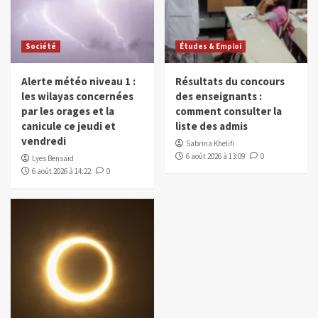
Société
Études & Emploi
Alerte météo niveau 1 :
Résultats du concours
les wilayas concernées
des enseignants :
par les orages et la
comment consulter la
canicule ce jeudi et
liste des admis
vendredi
Sabrina Khelifi
6 août 2026 à 13:09
0
Lyes Bensaïd
6 août 2026 à 14:22
0