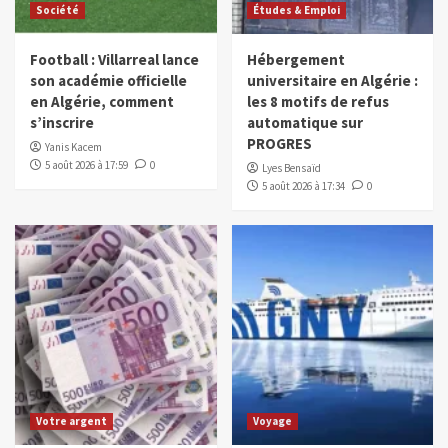
Société
Études & Emploi
Football : Villarreal lance
Hébergement
son académie officielle
universitaire en Algérie :
en Algérie, comment
les 8 motifs de refus
s’inscrire
automatique sur
PROGRES
Yanis Kacem
5 août 2026 à 17:59
0
Lyes Bensaïd
5 août 2026 à 17:34
0
Votre argent
Voyage