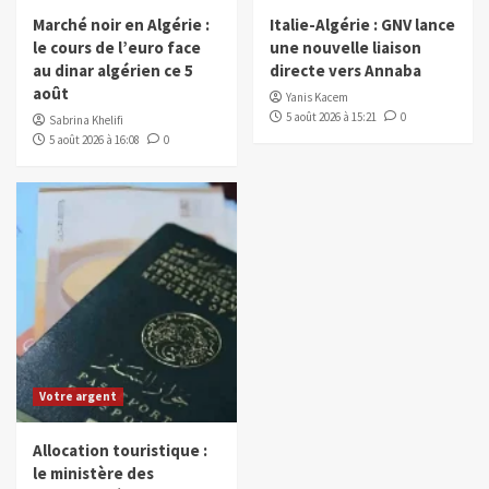
Marché noir en Algérie :
Italie-Algérie : GNV lance
le cours de l’euro face
une nouvelle liaison
au dinar algérien ce 5
directe vers Annaba
août
Yanis Kacem
5 août 2026 à 15:21
0
Sabrina Khelifi
5 août 2026 à 16:08
0
Votre argent
Allocation touristique :
le ministère des