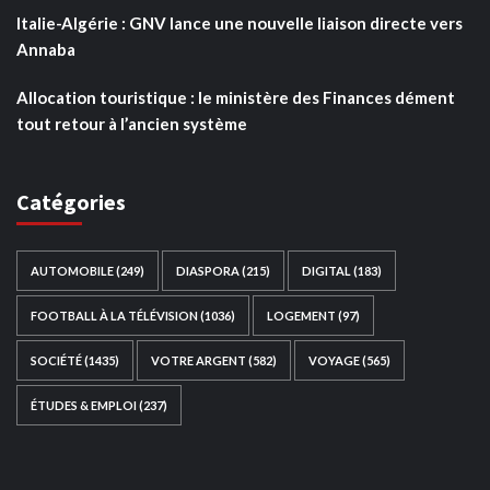
Italie-Algérie : GNV lance une nouvelle liaison directe vers
Annaba
Allocation touristique : le ministère des Finances dément
tout retour à l’ancien système
Catégories
AUTOMOBILE
(249)
DIASPORA
(215)
DIGITAL
(183)
FOOTBALL À LA TÉLÉVISION
(1036)
LOGEMENT
(97)
SOCIÉTÉ
(1435)
VOTRE ARGENT
(582)
VOYAGE
(565)
ÉTUDES & EMPLOI
(237)
Ce site web a été développé par
TAIBOUNI WEB