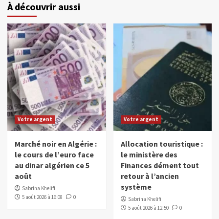
À découvrir aussi
Votre argent
Votre argent
Marché noir en Algérie :
Allocation touristique :
le cours de l’euro face
le ministère des
au dinar algérien ce 5
Finances dément tout
août
retour à l’ancien
système
Sabrina Khelifi
5 août 2026 à 16:08
0
Sabrina Khelifi
5 août 2026 à 12:50
0