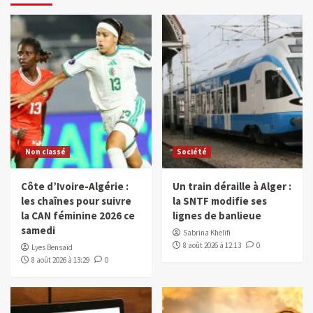
Non classé
Société
Côte d’Ivoire-Algérie :
Un train déraille à Alger :
les chaînes pour suivre
la SNTF modifie ses
la CAN féminine 2026 ce
lignes de banlieue
samedi
Sabrina Khelifi
8 août 2026 à 12:13
0
Lyes Bensaïd
8 août 2026 à 13:29
0