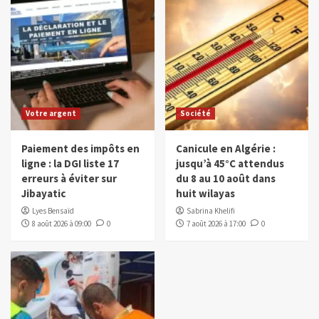
Votre argent
Société
Paiement des impôts en
Canicule en Algérie :
ligne : la DGI liste 17
jusqu’à 45°C attendus
erreurs à éviter sur
du 8 au 10 août dans
Jibayatic
huit wilayas
Lyes Bensaïd
Sabrina Khelifi
8 août 2026 à 09:00
0
7 août 2026 à 17:00
0