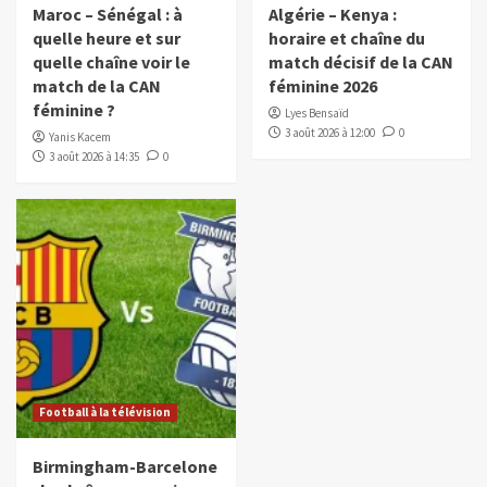
Maroc – Sénégal : à
Algérie – Kenya :
quelle heure et sur
horaire et chaîne du
quelle chaîne voir le
match décisif de la CAN
match de la CAN
féminine 2026
féminine ?
Lyes Bensaïd
3 août 2026 à 12:00
0
Yanis Kacem
3 août 2026 à 14:35
0
Football à la télévision
Birmingham-Barcelone