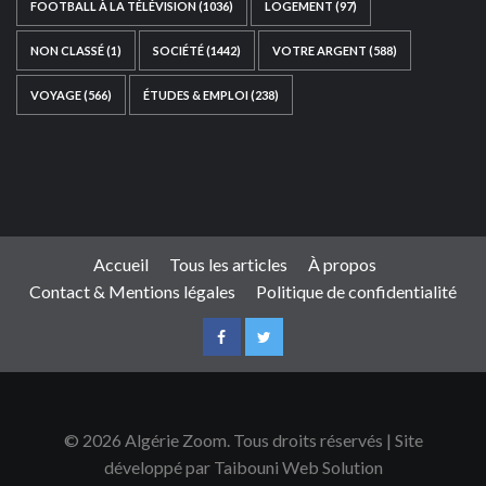
FOOTBALL À LA TÉLÉVISION
(1036)
LOGEMENT
(97)
NON CLASSÉ
(1)
SOCIÉTÉ
(1442)
VOTRE ARGENT
(588)
VOYAGE
(566)
ÉTUDES & EMPLOI
(238)
Ce site web a été développé par
TAIBOUNI WEB
SOLUTION
|
https://taibouniwebsolution.com
Accueil
Tous les articles
À propos
Contact & Mentions légales
Politique de confidentialité
© 2026 Algérie Zoom. Tous droits réservés | Site
développé par Taibouni Web Solution