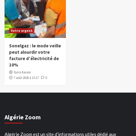
Votre argent
Sonelgaz : le mode veille
peut alourdir votre
facture d’électricité de
10%
Yanis Kacem
7 août 2026 à 15:17
0
Algérie Zoom
Algérie Zoom est un site d’informations utiles dédié aux