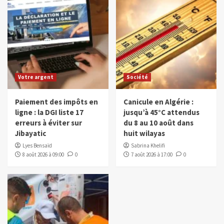
Votre argent
Société
Paiement des impôts en
Canicule en Algérie :
ligne : la DGI liste 17
jusqu’à 45°C attendus
erreurs à éviter sur
du 8 au 10 août dans
Jibayatic
huit wilayas
Lyes Bensaïd
Sabrina Khelifi
8 août 2026 à 09:00
0
7 août 2026 à 17:00
0