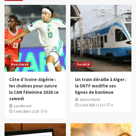
Non classé
Société
Côte d’Ivoire-Algérie :
Un train déraille à Alger :
les chaînes pour suivre
la SNTF modifie ses
la CAN féminine 2026 ce
lignes de banlieue
samedi
Sabrina Khelifi
8 août 2026 à 12:13
0
Lyes Bensaïd
8 août 2026 à 13:29
0