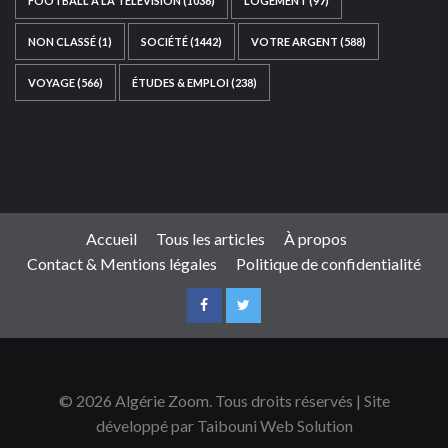
FOOTBALL À LA TÉLÉVISION
(1036)
LOGEMENT
(97)
NON CLASSÉ
(1)
SOCIÉTÉ
(1442)
VOTRE ARGENT
(588)
VOYAGE
(566)
ÉTUDES & EMPLOI
(238)
Ce site web a été développé par
TAIBOUNI WEB
SOLUTION
|
https://taibouniwebsolution.com
Accueil
Tous les articles
À propos
Contact & Mentions légales
Politique de confidentialité
© 2026 Algérie Zoom. Tous droits réservés | Site
développé par Taibouni Web Solution