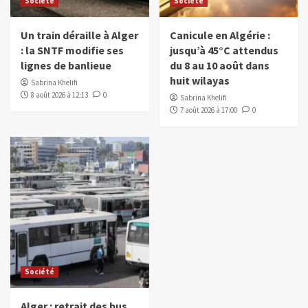
Société
Société
Un train déraille à Alger
Canicule en Algérie :
: la SNTF modifie ses
jusqu’à 45°C attendus
lignes de banlieue
du 8 au 10 août dans
huit wilayas
Sabrina Khelifi
8 août 2026 à 12:13
0
Sabrina Khelifi
7 août 2026 à 17:00
0
Société
Alger : retrait des bus