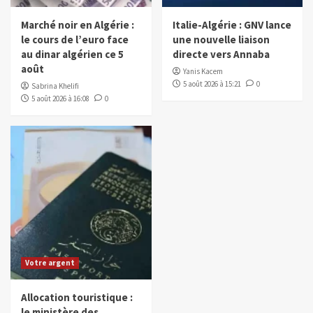
Marché noir en Algérie :
Italie-Algérie : GNV lance
le cours de l’euro face
une nouvelle liaison
au dinar algérien ce 5
directe vers Annaba
août
Yanis Kacem
5 août 2026 à 15:21
0
Sabrina Khelifi
5 août 2026 à 16:08
0
Votre argent
Allocation touristique :
le ministère des