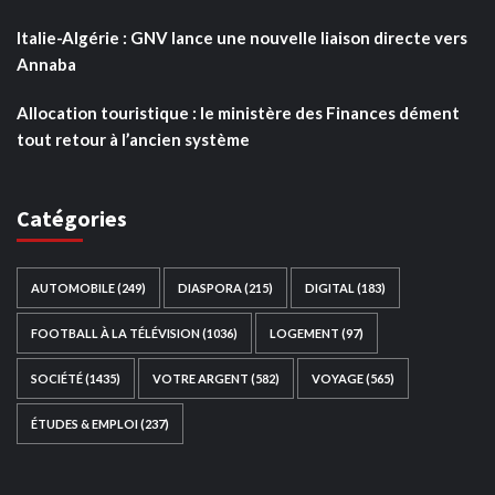
Italie-Algérie : GNV lance une nouvelle liaison directe vers
Annaba
Allocation touristique : le ministère des Finances dément
tout retour à l’ancien système
Catégories
AUTOMOBILE
(249)
DIASPORA
(215)
DIGITAL
(183)
FOOTBALL À LA TÉLÉVISION
(1036)
LOGEMENT
(97)
SOCIÉTÉ
(1435)
VOTRE ARGENT
(582)
VOYAGE
(565)
ÉTUDES & EMPLOI
(237)
Ce site web a été développé par
TAIBOUNI WEB