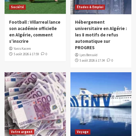
Société
Études & Emploi
Football : Villarreal lance
Hébergement
son académie officielle
universitaire en Algérie :
en Algérie, comment
les 8 motifs de refus
s’inscrire
automatique sur
PROGRES
Yanis Kacem
5 août 2026 à 17:59
0
Lyes Bensaïd
5 août 2026 à 17:34
0
Votre argent
Voyage