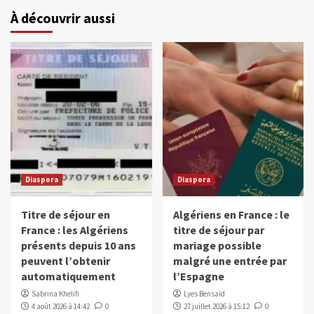
À découvrir aussi
Diaspora
Diaspora
Titre de séjour en
Algériens en France : le
France : les Algériens
titre de séjour par
présents depuis 10 ans
mariage possible
peuvent l’obtenir
malgré une entrée par
automatiquement
l’Espagne
Sabrina Khelifi
Lyes Bensaïd
4 août 2026 à 14:42
0
27 juillet 2026 à 15:12
0