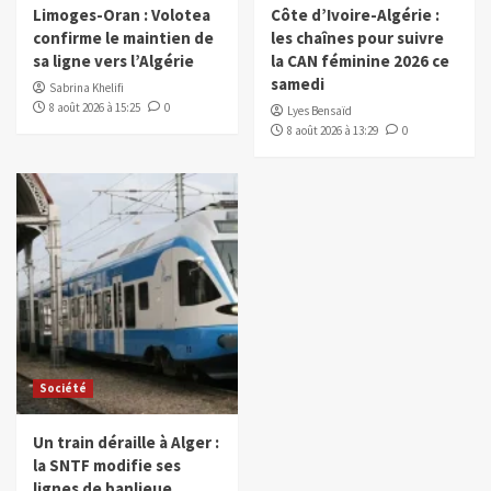
Limoges-Oran : Volotea
Côte d’Ivoire-Algérie :
confirme le maintien de
les chaînes pour suivre
sa ligne vers l’Algérie
la CAN féminine 2026 ce
samedi
Sabrina Khelifi
8 août 2026 à 15:25
0
Lyes Bensaïd
8 août 2026 à 13:29
0
Société
Un train déraille à Alger :
la SNTF modifie ses
lignes de banlieue