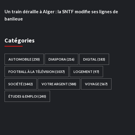
Un train déraille à Alger : la SNTF modifie ses lignes de
banlieue
Catégories
AUTOMOBILE
(250)
DIASPORA
(216)
DIGITAL
(183)
FOOTBALL À LA TÉLÉVISION
(1037)
LOGEMENT
(97)
SOCIÉTÉ
(1442)
VOTRE ARGENT
(588)
VOYAGE
(567)
ÉTUDES & EMPLOI
(240)
Ce site web a été développé par
TAIBOUNI WEB
SOLUTION
|
https://taibouniwebsolution.com