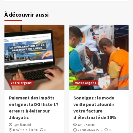
À découvrir aussi
Votre argent
Votre argent
Paiement des impôts
Sonelgaz : le mode
en ligne : la DGI liste 17
veille peut alourdir
erreurs à éviter sur
votre facture
Jibayatic
d’électricité de 10%
Lyes Bensaïd
Yanis Kacem
8 août 2026 à 09:00
0
7 août 2026 à 15:17
0