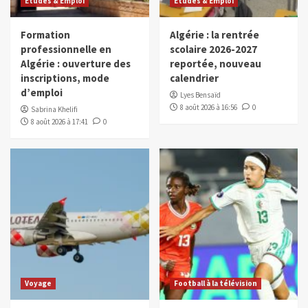
Études & Emploi
Études & Emploi
Formation
Algérie : la rentrée
professionnelle en
scolaire 2026-2027
Algérie : ouverture des
reportée, nouveau
inscriptions, mode
calendrier
d’emploi
Lyes Bensaïd
8 août 2026 à 16:56
0
Sabrina Khelifi
8 août 2026 à 17:41
0
Voyage
Football à la télévision