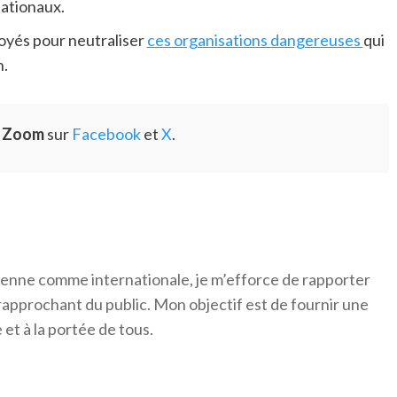
nationaux.
loyés pour neutraliser
ces organisations dangereuses
qui
n.
e Zoom
sur
Facebook
et
X
.
érienne comme internationale, je m’efforce de rapporter
 rapprochant du public. Mon objectif est de fournir une
 et à la portée de tous.