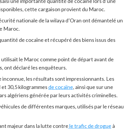
t saisi une importante quantité de cocaïne lors d’une
isponibles, cette cargaison provient du Maroc.
écurité nationale de la wilaya d’Oran ont démantelé un
le Maroc.
uantité de cocaïne et récupéré des biens issus des
tilisait le Maroc comme point de départ avant de
s, ont déclaré les enquêteurs.
e inconnue, les résultats sont impressionnants. Les
al et 30,5 kilogrammes
de cocaïne
, ainsi que sur une
s algériens générée par leurs activités criminelles.
hicules de différentes marques, utilisés par le réseau
ant majeur dans la lutte contre
le trafic de drogue
à