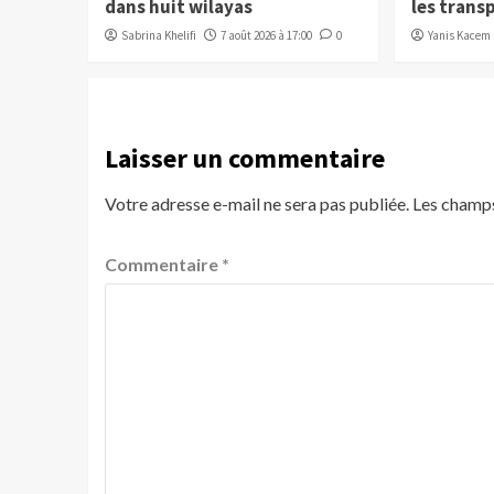
dans huit wilayas
les trans
Sabrina Khelifi
7 août 2026 à 17:00
0
Yanis Kacem
Laisser un commentaire
Votre adresse e-mail ne sera pas publiée.
Les champs
Commentaire
*