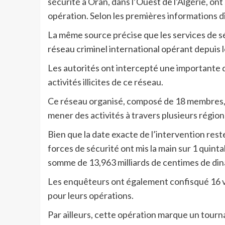
sécurité à Oran, dans l’Ouest de l’Algérie, on
opération. Selon les premières informations d
La même source précise que les services de s
réseau criminel international opérant depuis 
Les autorités ont intercepté une importante q
activités illicites de ce réseau.
Ce réseau organisé, composé de 18 membres, u
mener des activités à travers plusieurs région
Bien que la date exacte de l’intervention rest
forces de sécurité ont mis la main sur 1 quint
somme de 13,963 milliards de centimes de dinar
Les enquêteurs ont également confisqué 16 vé
pour leurs opérations.
Par ailleurs, cette opération marque un tourn