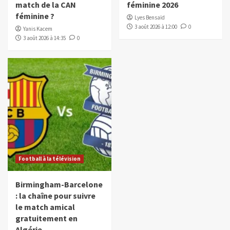
match de la CAN
féminine 2026
féminine ?
Lyes Bensaïd
3 août 2026 à 12:00
0
Yanis Kacem
3 août 2026 à 14:35
0
Football à la télévision
Birmingham-Barcelone
: la chaîne pour suivre
le match amical
gratuitement en
Algérie