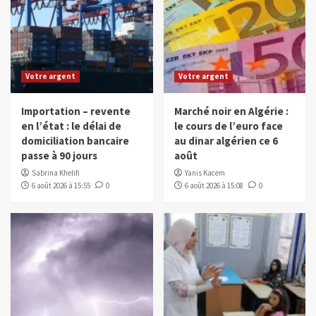
Votre argent
Votre argent
Importation – revente
Marché noir en Algérie :
en l’état : le délai de
le cours de l’euro face
domiciliation bancaire
au dinar algérien ce 6
passe à 90 jours
août
Sabrina Khelifi
Yanis Kacem
6 août 2026 à 15:55
0
6 août 2026 à 15:08
0