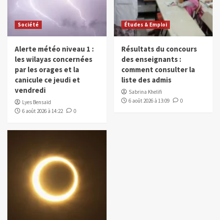
Société
Études & Emploi
Alerte météo niveau 1 :
Résultats du concours
les wilayas concernées
des enseignants :
par les orages et la
comment consulter la
canicule ce jeudi et
liste des admis
vendredi
Sabrina Khelifi
6 août 2026 à 13:09
0
Lyes Bensaïd
6 août 2026 à 14:22
0