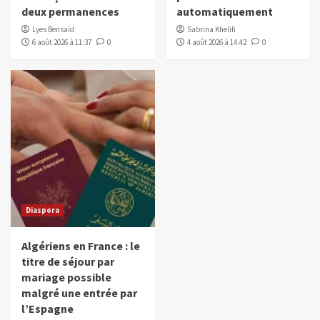
deux permanences
automatiquement
Lyes Bensaïd
Sabrina Khelifi
6 août 2026 à 11:37
0
4 août 2026 à 14:42
0
Diaspora
Algériens en France : le
titre de séjour par
mariage possible
malgré une entrée par
l’Espagne