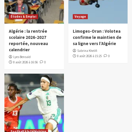
Études & Emploi
Voyage
Algérie : la rentrée
Limoges-Oran : Volotea
scolaire 2026-2027
confirme le maintien de
reportée, nouveau
sa ligne vers l’Algérie
calendrier
Sabrina Khelifi
8 août 2026 à 15:25
0
Lyes Bensaïd
8 août 2026 à 16:56
0
Football à la télévision