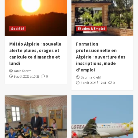
Société
Études & Emploi
Météo Algérie : nouvelle
Formation
alerte pluies, orages et
professionnelle en
canicule ce dimanche et
Algérie : ouverture des
lundi
inscriptions, mode
d’emploi
Yanis Kacem
9 août 2026 à 10:28
0
Sabrina Khelifi
8 août 2026 à 17:41
0