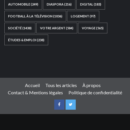
AUTOMOBILE
(249)
DIASPORA
(216)
DIGITAL
(183)
FOOTBALL À LA TÉLÉVISION
(1036)
LOGEMENT
(97)
SOCIÉTÉ
(1438)
VOTRE ARGENT
(584)
VOYAGE
(565)
ÉTUDES & EMPLOI
(238)
Ce site web a été développé par
TAIBOUNI WEB
SOLUTION
|
https://taibouniwebsolution.com
Accueil
Tous les articles
À propos
Contact & Mentions légales
Politique de confidentialité