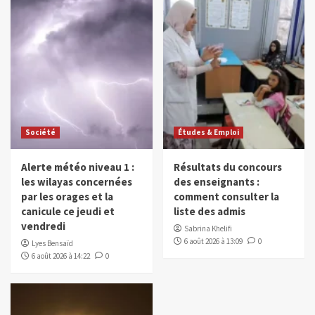
Société
Études & Emploi
Alerte météo niveau 1 :
Résultats du concours
les wilayas concernées
des enseignants :
par les orages et la
comment consulter la
canicule ce jeudi et
liste des admis
vendredi
Sabrina Khelifi
6 août 2026 à 13:09
0
Lyes Bensaïd
6 août 2026 à 14:22
0