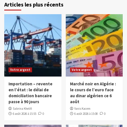
Articles les plus récents
Votre argent
Votre argent
Importation – revente
Marché noir en Algérie :
en l’état : le délai de
le cours de l’euro face
domiciliation bancaire
au dinar algérien ce 6
passe à 90 jours
août
Sabrina Khelifi
Yanis Kacem
6 août 2026 à 15:55
0
6 août 2026 à 15:08
0