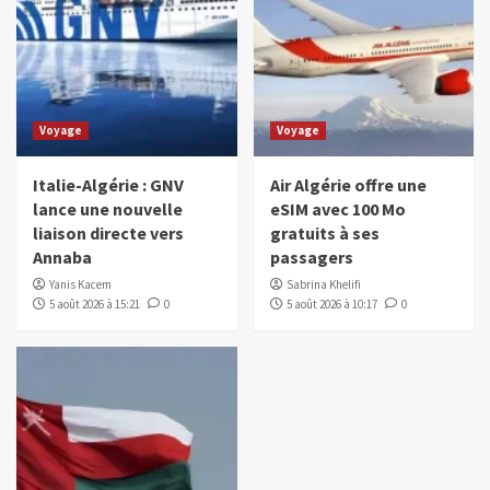
Voyage
Voyage
Italie-Algérie : GNV
Air Algérie offre une
lance une nouvelle
eSIM avec 100 Mo
liaison directe vers
gratuits à ses
Annaba
passagers
Yanis Kacem
Sabrina Khelifi
5 août 2026 à 15:21
0
5 août 2026 à 10:17
0