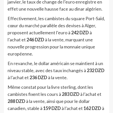
janvier, le taux de change de l’euro enregistre en
effet une nouvelle hausse face au dinar algérien.
Effectivement, les cambistes du square Port-Saïd,
cœur du marché parallèle des devises à Alger,
proposent actuellement l’euro à
242 DZD
à
l’achat et
246 DZD
à la vente, marquant une
nouvelle progression pour la monnaie unique
européenne.
En revanche, le dollar américain se maintient à un
niveau stable, avec des taux inchangés à
232 DZD
à l’achat et
236 DZD
à la vente.
Même constat pour la livre sterling, dont les
cambistes fixent les cours à
283 DZD
à l’achat et
288 DZD
à la vente, ainsi que pour le dollar
canadien, stable à
159 DZD
à l’achat et
162 DZD
à