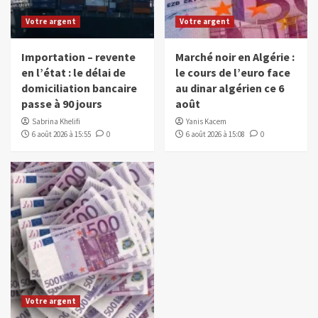
Votre argent
Votre argent
Importation – revente
Marché noir en Algérie :
en l’état : le délai de
le cours de l’euro face
domiciliation bancaire
au dinar algérien ce 6
passe à 90 jours
août
Sabrina Khelifi
Yanis Kacem
6 août 2026 à 15:55
0
6 août 2026 à 15:08
0
Votre argent