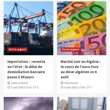
Votre argent
Votre argent
Importation – revente
Marché noir en Algérie :
en l’état : le délai de
le cours de l’euro face
domiciliation bancaire
au dinar algérien ce 6
passe à 90 jours
août
Sabrina Khelifi
Yanis Kacem
6 août 2026 à 15:55
0
6 août 2026 à 15:08
0