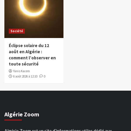
Société
Éclipse solaire du 12
août en Algérie :
comment l’observer en
toute sécurité
Yanis Kacem
6 août 2026 à 12:10
0
Algérie Zoom
Algérie Zoom est un site d’informations utiles dédié aux