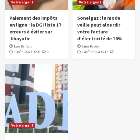
Votre argent
Votre argent
Paiement des impôts
Sonelgaz : le mode
en ligne : la DGI liste 17
veille peut alourdir
erreurs à éviter sur
votre facture
Jibayatic
d’électricité de 10%
Lyes Bensaïd
Yanis Kacem
8 août 2026 à 09:00
0
7 août 2026 à 15:17
0
Votre argent