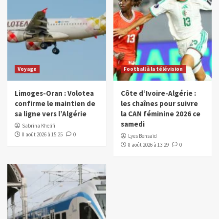
Voyage
Football à la télévision
Limoges-Oran : Volotea
Côte d’Ivoire-Algérie :
confirme le maintien de
les chaînes pour suivre
sa ligne vers l’Algérie
la CAN féminine 2026 ce
samedi
Sabrina Khelifi
8 août 2026 à 15:25
0
Lyes Bensaïd
8 août 2026 à 13:29
0