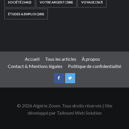
SOCIÉTÉ
(1442)
VOTRE ARGENT
(588)
VOYAGE
(567)
ÉTUDES & EMPLOI
(240)
Ce site web a été développé par
TAIBOUNI WEB
SOLUTION
|
https://taibouniwebsolution.com
Accueil
Tous les articles
À propos
Contact & Mentions légales
Politique de confidentialité
© 2026 Algérie Zoom. Tous droits réservés | Site
développé par Taibouni Web Solution