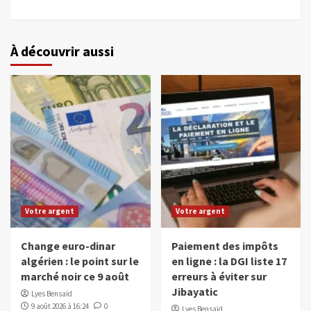
À découvrir aussi
Votre argent
Votre argent
Change euro-dinar
Paiement des impôts
algérien : le point sur le
en ligne : la DGI liste 17
marché noir ce 9 août
erreurs à éviter sur
Jibayatic
Lyes Bensaïd
9 août 2026 à 16:24
0
Lyes Bensaïd