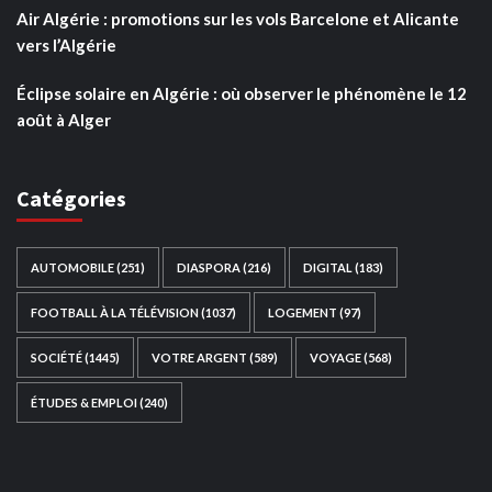
Air Algérie : promotions sur les vols Barcelone et Alicante
vers l’Algérie
Éclipse solaire en Algérie : où observer le phénomène le 12
août à Alger
Catégories
AUTOMOBILE
(251)
DIASPORA
(216)
DIGITAL
(183)
FOOTBALL À LA TÉLÉVISION
(1037)
LOGEMENT
(97)
SOCIÉTÉ
(1445)
VOTRE ARGENT
(589)
VOYAGE
(568)
ÉTUDES & EMPLOI
(240)
Ce site web a été développé par
TAIBOUNI WEB