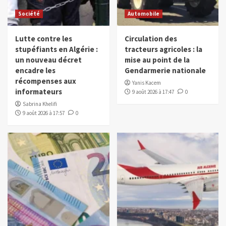
Société
Automobile
Lutte contre les
Circulation des
stupéfiants en Algérie :
tracteurs agricoles : la
un nouveau décret
mise au point de la
encadre les
Gendarmerie nationale
récompenses aux
Yanis Kacem
informateurs
9 août 2026 à 17:47
0
Sabrina Khelifi
9 août 2026 à 17:57
0