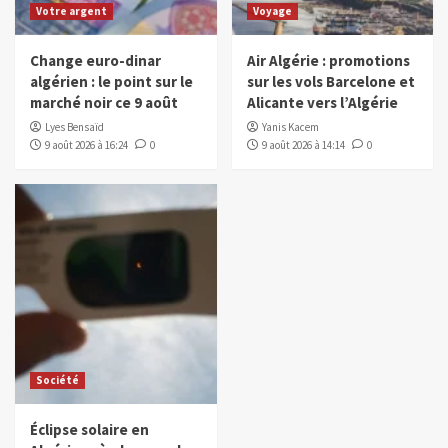
Votre argent
Voyage
Change euro-dinar
Air Algérie : promotions
algérien : le point sur le
sur les vols Barcelone et
marché noir ce 9 août
Alicante vers l’Algérie
Lyes Bensaïd
Yanis Kacem
9 août 2026 à 16:24
0
9 août 2026 à 14:14
0
Société
Éclipse solaire en