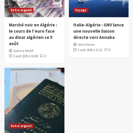
Votre argent
Voyage
Marché noir en Algérie :
Italie-Algérie : GNV lance
le cours de l’euro face
une nouvelle liaison
au dinar algérien ce 5
directe vers Annaba
août
Yanis Kacem
5 août 2026 à 15:21
0
Sabrina Khelifi
5 août 2026 à 16:08
0
Votre argent