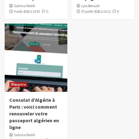
Sabrina Khelifi
Lyes Bensaïd
4 août 2026 à 14:42
0
27 juillet 2026 à 15:12
0
Diaspora
Consulat d’Algérie à
Paris : voici comment
renouveler votre
passeport algérien en
ligne
Sabrina Khelifi