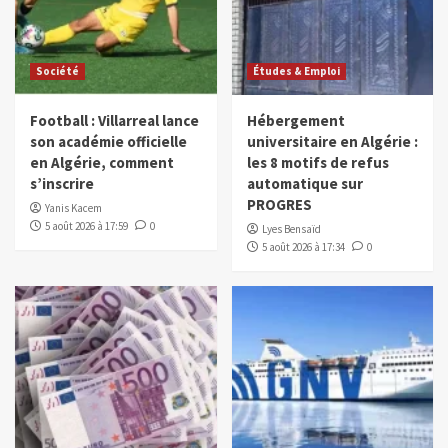
Société
Études & Emploi
Football : Villarreal lance
Hébergement
son académie officielle
universitaire en Algérie :
en Algérie, comment
les 8 motifs de refus
s’inscrire
automatique sur
PROGRES
Yanis Kacem
5 août 2026 à 17:59
0
Lyes Bensaïd
5 août 2026 à 17:34
0