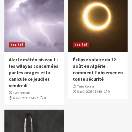
Société
Société
Alerte météo niveau 1 :
Éclipse solaire du 12
les wilayas concernées
août en Algérie :
par les orages et la
comment l’observer en
canicule ce jeudi et
toute sécurité
vendredi
Yanis Kacem
6 août 2026 à 12:10
0
Lyes Bensaïd
6 août 2026 à 14:22
0