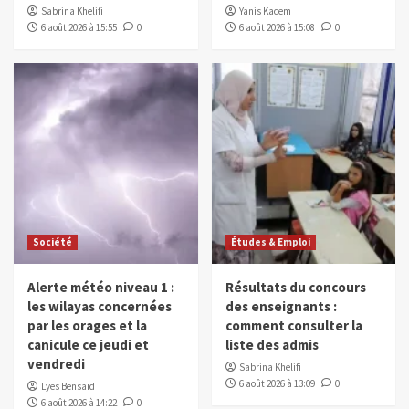
Sabrina Khelifi
Yanis Kacem
6 août 2026 à 15:55
0
6 août 2026 à 15:08
0
Société
Études & Emploi
Alerte météo niveau 1 :
Résultats du concours
les wilayas concernées
des enseignants :
par les orages et la
comment consulter la
canicule ce jeudi et
liste des admis
vendredi
Sabrina Khelifi
6 août 2026 à 13:09
0
Lyes Bensaïd
6 août 2026 à 14:22
0