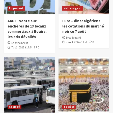
Logement
Votre argent
AADL : vente aux
Euro – dinar algérien :
enchères de 13 locaux
les cotations du marché
commerciaux à Bouira,
noir ce 7 août
les prix dévoilés
Lyes Bensaïd
7 août 2026 à 13:58
0
Sabrina Khelifi
7 août 2026 à 14:44
0
Société
Société