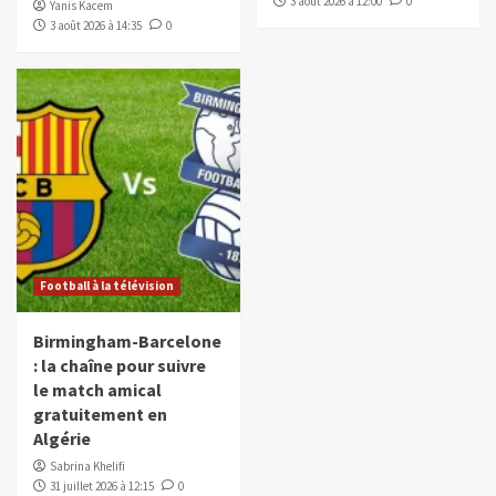
3 août 2026 à 12:00
0
Yanis Kacem
3 août 2026 à 14:35
0
Football à la télévision
Birmingham-Barcelone
: la chaîne pour suivre
le match amical
gratuitement en
Algérie
Sabrina Khelifi
31 juillet 2026 à 12:15
0