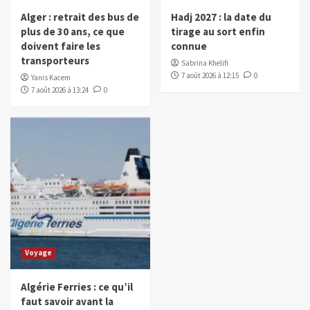
Alger : retrait des bus de
Hadj 2027 : la date du
plus de 30 ans, ce que
tirage au sort enfin
doivent faire les
connue
transporteurs
Sabrina Khelifi
7 août 2026 à 12:15
0
Yanis Kacem
7 août 2026 à 13:24
0
Voyage
Algérie Ferries : ce qu’il
faut savoir avant la