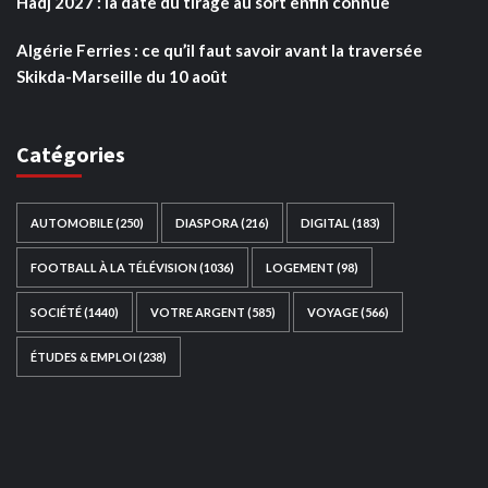
Hadj 2027 : la date du tirage au sort enfin connue
Algérie Ferries : ce qu’il faut savoir avant la traversée
Skikda-Marseille du 10 août
Catégories
AUTOMOBILE
(250)
DIASPORA
(216)
DIGITAL
(183)
FOOTBALL À LA TÉLÉVISION
(1036)
LOGEMENT
(98)
SOCIÉTÉ
(1440)
VOTRE ARGENT
(585)
VOYAGE
(566)
ÉTUDES & EMPLOI
(238)
Ce site web a été développé par
TAIBOUNI WEB
SOLUTION
|
https://taibouniwebsolution.com