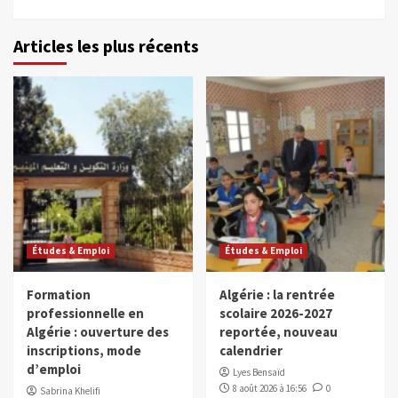
Articles les plus récents
Études & Emploi
Études & Emploi
Formation
Algérie : la rentrée
professionnelle en
scolaire 2026-2027
Algérie : ouverture des
reportée, nouveau
inscriptions, mode
calendrier
d’emploi
Lyes Bensaïd
8 août 2026 à 16:56
0
Sabrina Khelifi