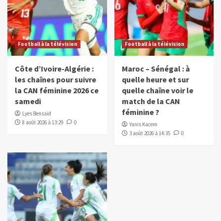
Football à la télévision
Football à la télévision
Côte d’Ivoire-Algérie :
Maroc – Sénégal : à
les chaînes pour suivre
quelle heure et sur
la CAN féminine 2026 ce
quelle chaîne voir le
samedi
match de la CAN
féminine ?
Lyes Bensaïd
8 août 2026 à 13:29
0
Yanis Kacem
3 août 2026 à 14:35
0