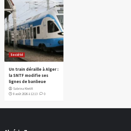
Société
Un train déraille à Alger :
la SNTF modifie ses
lignes de banlieue
Sabrina Khelifi
8 août 2026 à 12:13
0