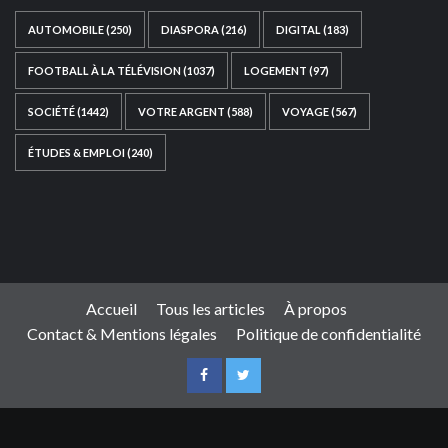
AUTOMOBILE
(250)
DIASPORA
(216)
DIGITAL
(183)
FOOTBALL À LA TÉLÉVISION
(1037)
LOGEMENT
(97)
SOCIÉTÉ
(1442)
VOTRE ARGENT
(588)
VOYAGE
(567)
ÉTUDES & EMPLOI
(240)
Ce site web a été développé par
TAIBOUNI WEB
SOLUTION
|
https://taibouniwebsolution.com
Accueil
Tous les articles
À propos
Contact & Mentions légales
Politique de confidentialité