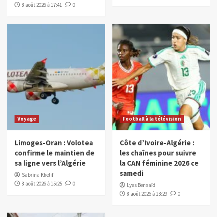
8 août 2026 à 17:41
0
Voyage
Football à la télévision
Limoges-Oran : Volotea
Côte d’Ivoire-Algérie :
confirme le maintien de
les chaînes pour suivre
sa ligne vers l’Algérie
la CAN féminine 2026 ce
samedi
Sabrina Khelifi
8 août 2026 à 15:25
0
Lyes Bensaïd
8 août 2026 à 13:29
0