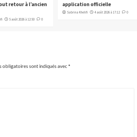
ut retour à l’ancien
application officielle
Sabrina Khelifi
4 août 2026 à 17:12
0
fi
5 août 2026 à 12:50
0
 obligatoires sont indiqués avec
*