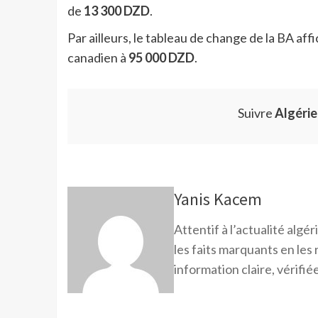
de
13 300 DZD
.
Par ailleurs, le tableau de change de la BA affi
canadien à
95 000 DZD
.
Suivre
Algéri
Yanis Kacem
Attentif à l’actualité alg
les faits marquants en les
information claire, vérifiée