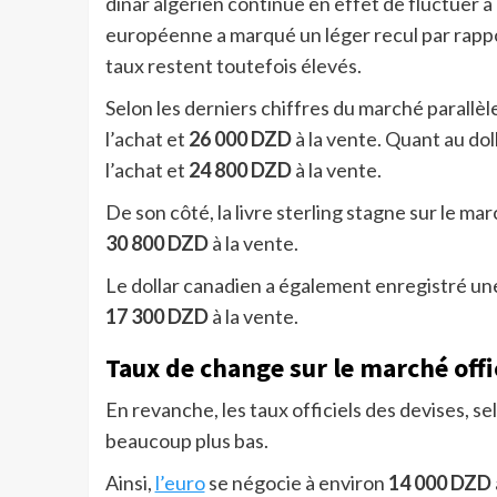
dinar algérien continue en effet de fluctuer 
européenne a marqué un léger recul par rappo
taux restent toutefois élevés.
Selon les derniers chiffres du marché parallèl
l’achat et
26 000 DZD
à la vente. Quant au doll
l’achat et
24 800 DZD
à la vente.
De son côté, la livre sterling stagne sur le ma
30 800 DZD
à la vente.
Le dollar canadien a également enregistré un
17 300 DZD
à la vente.
Taux de change sur le marché offi
En revanche, les taux officiels des devises, se
beaucoup plus bas.
Ainsi,
l’euro
se négocie à environ
14 000 DZD