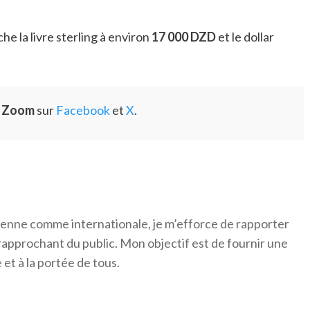
che la livre sterling à environ
17 000 DZD
et le dollar
e Zoom
sur
Facebook
et
X
.
érienne comme internationale, je m’efforce de rapporter
 rapprochant du public. Mon objectif est de fournir une
 et à la portée de tous.