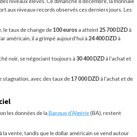
à des niveaux élevés. Ce dimanche 8 décembre, la monnaie
rt aux niveaux records observés ces derniers jours. Les
e, le taux de change de
100 euros
a atteint
25 700 DZD
à
ar américain, il a grimpé aujourd’hui à
24 400 DZD
à
rché noir, se négociant toujours à
30 400 DZD
à l’achat et
e stagnation, avec des taux de
17 000 DZD
à l’achat et de
ciel
lon les données de la
Banque d’Algérie
(BA), restent
à la vente, tandis que le dollar américain se vend autour