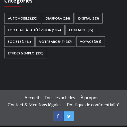
Catégories
AUTOMOBILE
(250)
DIASPORA
(216)
DIGITAL
(183)
FOOTBALL À LA TÉLÉVISION
(1036)
LOGEMENT
(97)
SOCIÉTÉ
(1441)
VOTRE ARGENT
(587)
VOYAGE
(566)
ÉTUDES & EMPLOI
(238)
Ce site web a été développé par
TAIBOUNI WEB
SOLUTION
|
https://taibouniwebsolution.com
Accueil
Tous les articles
À propos
Contact & Mentions légales
Politique de confidentialité