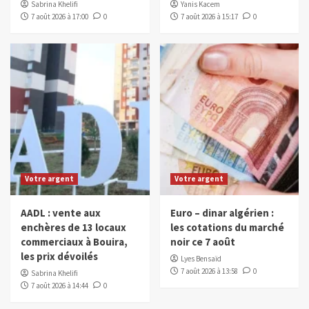
Sabrina Khelifi
Yanis Kacem
7 août 2026 à 17:00
0
7 août 2026 à 15:17
0
Votre argent
Votre argent
AADL : vente aux
Euro – dinar algérien :
enchères de 13 locaux
les cotations du marché
commerciaux à Bouira,
noir ce 7 août
les prix dévoilés
Lyes Bensaïd
7 août 2026 à 13:58
0
Sabrina Khelifi
7 août 2026 à 14:44
0