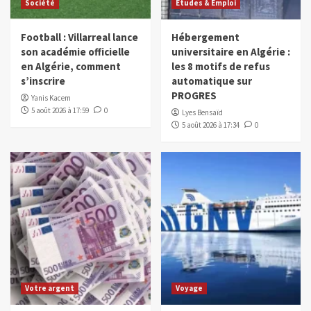
Société
Études & Emploi
Football : Villarreal lance
Hébergement
son académie officielle
universitaire en Algérie :
en Algérie, comment
les 8 motifs de refus
s’inscrire
automatique sur
PROGRES
Yanis Kacem
5 août 2026 à 17:59
0
Lyes Bensaïd
5 août 2026 à 17:34
0
Votre argent
Voyage