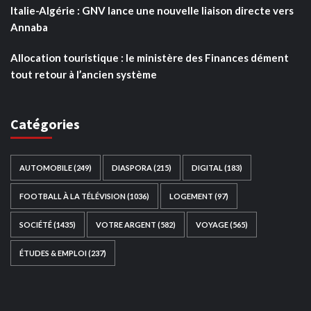
Italie-Algérie : GNV lance une nouvelle liaison directe vers
Annaba
Allocation touristique : le ministère des Finances dément
tout retour à l’ancien système
Catégories
AUTOMOBILE
(249)
DIASPORA
(215)
DIGITAL
(183)
FOOTBALL À LA TÉLÉVISION
(1036)
LOGEMENT
(97)
SOCIÉTÉ
(1435)
VOTRE ARGENT
(582)
VOYAGE
(565)
ÉTUDES & EMPLOI
(237)
Ce site web a été développé par
TAIBOUNI WEB