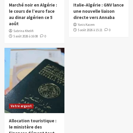
Marché noir en Algérie :
Italie-Algérie : GNV lance
le cours de l’euro face
une nouvelle liaison
au dinar algérien ce 5
directe vers Annaba
août
Yanis Kacem
5 août 2026 à 15:21
0
Sabrina Khelifi
5 août 2026 à 16:08
0
Votre argent
Allocation touristique :
le ministère des