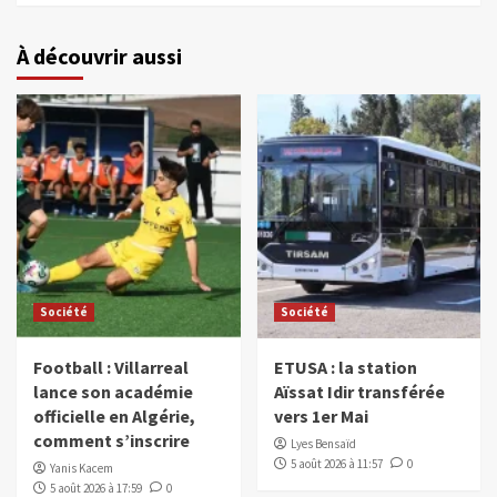
À découvrir aussi
Société
Société
Football : Villarreal
ETUSA : la station
lance son académie
Aïssat Idir transférée
officielle en Algérie,
vers 1er Mai
comment s’inscrire
Lyes Bensaïd
5 août 2026 à 11:57
0
Yanis Kacem
5 août 2026 à 17:59
0