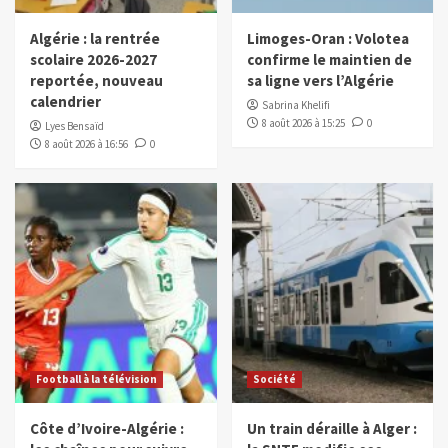
Algérie : la rentrée
Limoges-Oran : Volotea
scolaire 2026-2027
confirme le maintien de
reportée, nouveau
sa ligne vers l’Algérie
calendrier
Sabrina Khelifi
8 août 2026 à 15:25
0
Lyes Bensaïd
8 août 2026 à 16:56
0
Football à la télévision
Société
Côte d’Ivoire-Algérie :
Un train déraille à Alger :