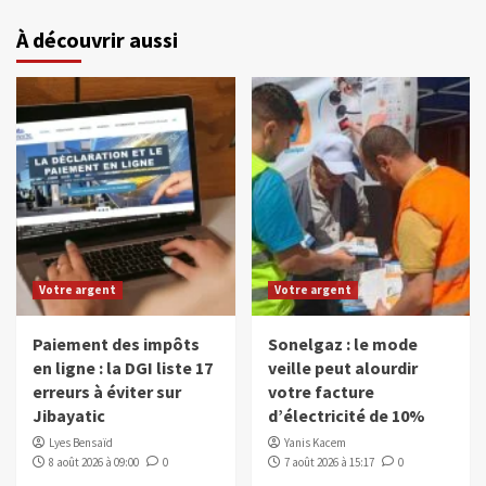
À découvrir aussi
Votre argent
Votre argent
Paiement des impôts
Sonelgaz : le mode
en ligne : la DGI liste 17
veille peut alourdir
erreurs à éviter sur
votre facture
Jibayatic
d’électricité de 10%
Lyes Bensaïd
Yanis Kacem
8 août 2026 à 09:00
0
7 août 2026 à 15:17
0