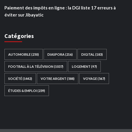
Paiement des impôts en ligne : la DGI liste 17 erreurs à
éviter sur Jibayatic
Catégories
AUTOMOBILE
(250)
DIASPORA
(216)
DIGITAL
(183)
FOOTBALL À LA TÉLÉVISION
(1037)
LOGEMENT
(97)
SOCIÉTÉ
(1442)
VOTRE ARGENT
(588)
VOYAGE
(567)
ÉTUDES & EMPLOI
(239)
Ce site web a été développé par
TAIBOUNI WEB
SOLUTION
|
https://taibouniwebsolution.com