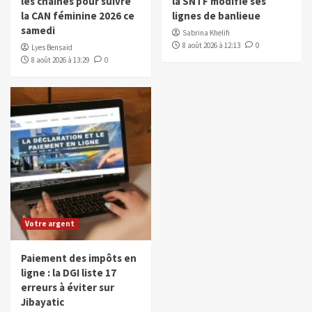
les chaînes pour suivre
la SNTF modifie ses
la CAN féminine 2026 ce
lignes de banlieue
samedi
Sabrina Khelifi
8 août 2026 à 12:13
0
Lyes Bensaïd
8 août 2026 à 13:29
0
Votre argent
Paiement des impôts en
ligne : la DGI liste 17
erreurs à éviter sur
Jibayatic