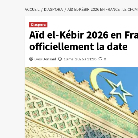
ACCUEIL
DIASPORA
AÏD EL-KÉBIR 2026 EN FRANCE : LE CF
Diaspora
Aïd el-Kébir 2026 en Fr
officiellement la date
Lyes Bensaïd
18 mai 2026 à 11:58
0