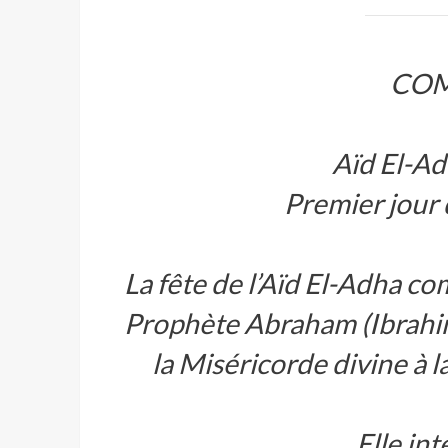
CO
Aïd El-A
Premier jour 
La fête de l’Aïd El-Adha c
Prophète Abraham (Ibrahim)
la Miséricorde divine à 
Elle in