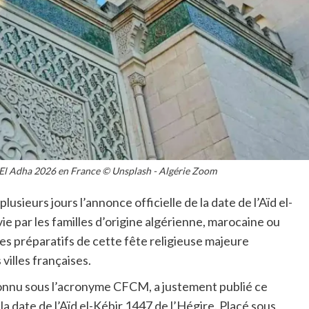
ïd El Adha 2026 en France © Unsplash - Algérie Zoom
sieurs jours l’annonce officielle de la date de l’Aïd el-
e par les familles d’origine algérienne, marocaine ou
es préparatifs de cette fête religieuse majeure
villes françaises.
connu sous l’acronyme CFCM, a justement publié ce
 date de l’Aïd el-Kébir 1447 de l’Hégire. Placé sous