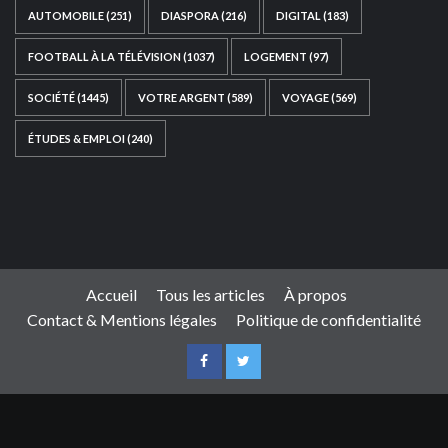
AUTOMOBILE
(251)
DIASPORA
(216)
DIGITAL
(183)
FOOTBALL À LA TÉLÉVISION
(1037)
LOGEMENT
(97)
SOCIÉTÉ
(1445)
VOTRE ARGENT
(589)
VOYAGE
(569)
ÉTUDES & EMPLOI
(240)
Ce site web a été développé par
TAIBOUNI WEB
SOLUTION
|
https://taibouniwebsolution.com
Accueil
Tous les articles
À propos
Contact & Mentions légales
Politique de confidentialité