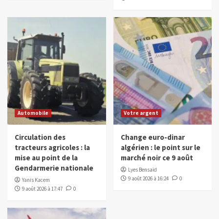
Automobile
Votre argent
Circulation des
Change euro-dinar
tracteurs agricoles : la
algérien : le point sur le
mise au point de la
marché noir ce 9 août
Gendarmerie nationale
Lyes Bensaïd
9 août 2026 à 16:24
0
Yanis Kacem
9 août 2026 à 17:47
0