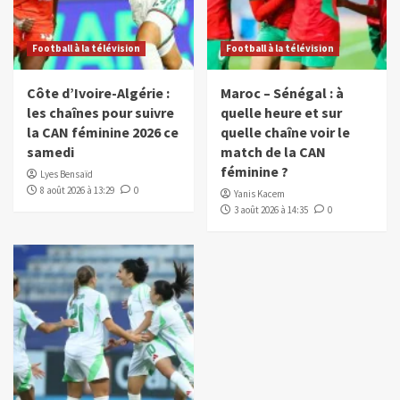
Football à la télévision
Football à la télévision
Côte d’Ivoire-Algérie :
Maroc – Sénégal : à
les chaînes pour suivre
quelle heure et sur
la CAN féminine 2026 ce
quelle chaîne voir le
samedi
match de la CAN
féminine ?
Lyes Bensaïd
8 août 2026 à 13:29
0
Yanis Kacem
3 août 2026 à 14:35
0