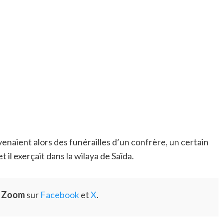
enaient alors des funérailles d’un confrère, un certain
t il exerçait dans la wilaya de Saïda.
e Zoom
sur
Facebook
et
X
.