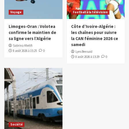
Voyage
Football à la télévision
Limoges-Oran : Volotea
Côte d’Ivoire-Algérie :
confirme le maintien de
les chaînes pour suivre
sa ligne vers l’Algérie
la CAN féminine 2026 ce
samedi
Sabrina Khelifi
8 août 2026 à 15:25
0
Lyes Bensaïd
8 août 2026 à 13:29
0
Société