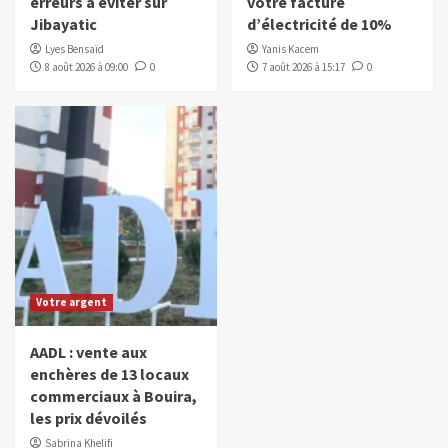
erreurs à éviter sur
votre facture
Jibayatic
d’électricité de 10%
Lyes Bensaïd
Yanis Kacem
8 août 2026 à 09:00
0
7 août 2026 à 15:17
0
Votre argent
AADL : vente aux
enchères de 13 locaux
commerciaux à Bouira,
les prix dévoilés
Sabrina Khelifi