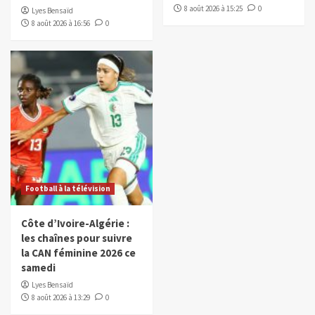
8 août 2026 à 15:25
0
Lyes Bensaïd
8 août 2026 à 16:56
0
Football à la télévision
Côte d’Ivoire-Algérie :
les chaînes pour suivre
la CAN féminine 2026 ce
samedi
Lyes Bensaïd
8 août 2026 à 13:29
0