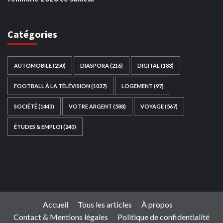
Catégories
AUTOMOBILE
(250)
DIASPORA
(216)
DIGITAL
(183)
FOOTBALL À LA TÉLÉVISION
(1037)
LOGEMENT
(97)
SOCIÉTÉ
(1443)
VOTRE ARGENT
(588)
VOYAGE
(567)
ÉTUDES & EMPLOI
(240)
Ce site web a été développé par
TAIBOUNI WEB
SOLUTION
|
https://taibouniwebsolution.com
Accueil
Tous les articles
À propos
Contact & Mentions légales
Politique de confidentialité