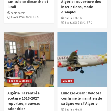
canicule ce dimanche et
Algérie : ouverture des
lundi
inscriptions, mode
d’emploi
Yanis Kacem
9 août 2026 à 10:28
0
Sabrina Khelifi
8 août 2026 à 17:41
0
Études & Emploi
Voyage
Algérie : la rentrée
Limoges-Oran : Volotea
scolaire 2026-2027
confirme le maintien de
reportée, nouveau
sa ligne vers l’Algérie
calendrier
Sabrina Khelifi