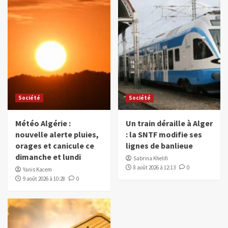
Société
Société
Météo Algérie :
Un train déraille à Alger
nouvelle alerte pluies,
: la SNTF modifie ses
orages et canicule ce
lignes de banlieue
dimanche et lundi
Sabrina Khelifi
8 août 2026 à 12:13
0
Yanis Kacem
9 août 2026 à 10:28
0