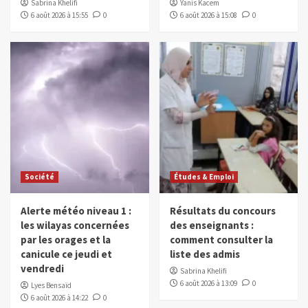
Sabrina Khelifi
Yanis Kacem
6 août 2026 à 15:55
0
6 août 2026 à 15:08
0
Société
Études & Emploi
Alerte météo niveau 1 :
Résultats du concours
les wilayas concernées
des enseignants :
par les orages et la
comment consulter la
canicule ce jeudi et
liste des admis
vendredi
Sabrina Khelifi
6 août 2026 à 13:09
0
Lyes Bensaïd
6 août 2026 à 14:22
0