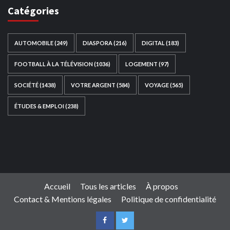
Catégories
AUTOMOBILE
(249)
DIASPORA
(216)
DIGITAL
(183)
FOOTBALL À LA TÉLÉVISION
(1036)
LOGEMENT
(97)
SOCIÉTÉ
(1438)
VOTRE ARGENT
(584)
VOYAGE
(565)
ÉTUDES & EMPLOI
(238)
Ce site web a été développé par
TAIBOUNI WEB
SOLUTION
|
https://taibouniwebsolution.com
Accueil
Tous les articles
À propos
Contact & Mentions légales
Politique de confidentialité