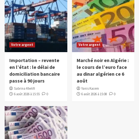
Votre argent
Votre argent
Importation – revente
Marché noir en Algérie :
en l’état : le délai de
le cours de l’euro face
domiciliation bancaire
au dinar algérien ce 6
passe à 90 jours
août
Sabrina Khelifi
Yanis Kacem
6 août 2026 à 15:55
0
6 août 2026 à 15:08
0