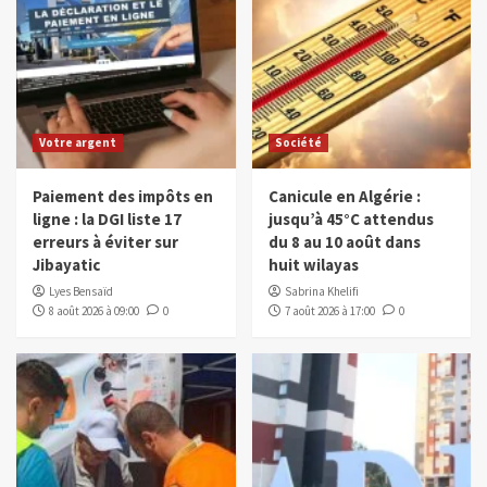
Votre argent
Société
Paiement des impôts en
Canicule en Algérie :
ligne : la DGI liste 17
jusqu’à 45°C attendus
erreurs à éviter sur
du 8 au 10 août dans
Jibayatic
huit wilayas
Lyes Bensaïd
Sabrina Khelifi
8 août 2026 à 09:00
0
7 août 2026 à 17:00
0