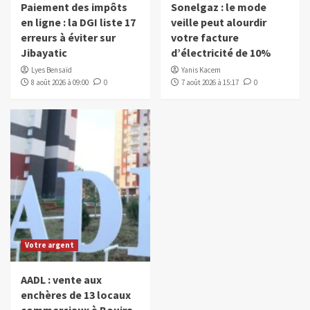
Paiement des impôts
Sonelgaz : le mode
en ligne : la DGI liste 17
veille peut alourdir
erreurs à éviter sur
votre facture
Jibayatic
d’électricité de 10%
Lyes Bensaïd
Yanis Kacem
8 août 2026 à 09:00
0
7 août 2026 à 15:17
0
Votre argent
AADL : vente aux
enchères de 13 locaux