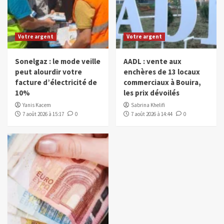
Votre argent
Votre argent
Sonelgaz : le mode veille
AADL : vente aux
peut alourdir votre
enchères de 13 locaux
facture d’électricité de
commerciaux à Bouira,
10%
les prix dévoilés
Yanis Kacem
Sabrina Khelifi
7 août 2026 à 15:17
0
7 août 2026 à 14:44
0