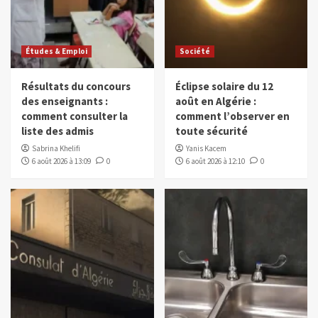
Études & Emploi
Société
Résultats du concours
Éclipse solaire du 12
des enseignants :
août en Algérie :
comment consulter la
comment l’observer en
liste des admis
toute sécurité
Sabrina Khelifi
Yanis Kacem
6 août 2026 à 13:09
0
6 août 2026 à 12:10
0