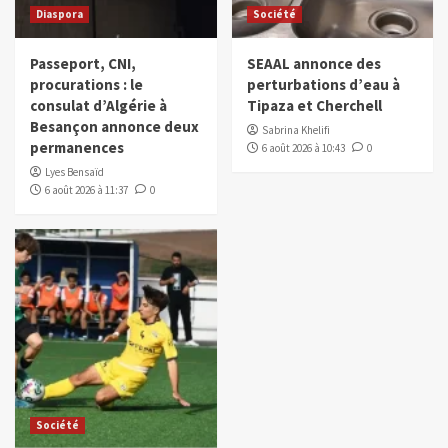
Diaspora
Société
Passeport, CNI,
SEAAL annonce des
procurations : le
perturbations d’eau à
consulat d’Algérie à
Tipaza et Cherchell
Besançon annonce deux
Sabrina Khelifi
permanences
6 août 2026 à 10:43
0
Lyes Bensaïd
6 août 2026 à 11:37
0
Société