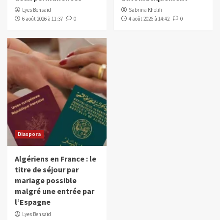
Lyes Bensaïd
Sabrina Khelifi
6 août 2026 à 11:37
0
4 août 2026 à 14:42
0
Diaspora
Algériens en France : le
titre de séjour par
mariage possible
malgré une entrée par
l’Espagne
Lyes Bensaïd