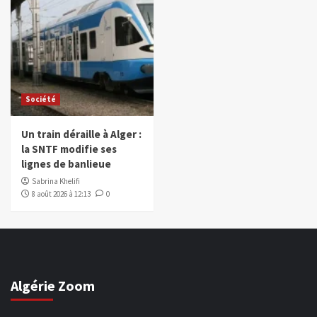
Société
Un train déraille à Alger :
la SNTF modifie ses
lignes de banlieue
Sabrina Khelifi
8 août 2026 à 12:13
0
Algérie Zoom