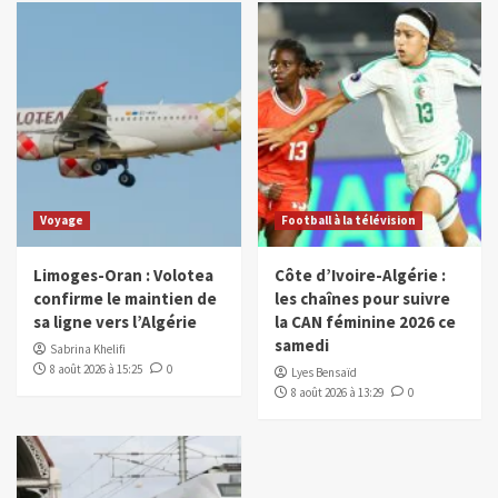
Voyage
Football à la télévision
Limoges-Oran : Volotea
Côte d’Ivoire-Algérie :
confirme le maintien de
les chaînes pour suivre
sa ligne vers l’Algérie
la CAN féminine 2026 ce
samedi
Sabrina Khelifi
8 août 2026 à 15:25
0
Lyes Bensaïd
8 août 2026 à 13:29
0