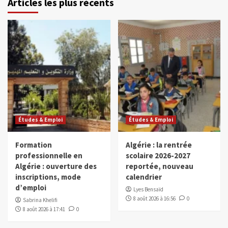
Articles les plus récents
Études & Emploi
Études & Emploi
Formation
Algérie : la rentrée
professionnelle en
scolaire 2026-2027
Algérie : ouverture des
reportée, nouveau
inscriptions, mode
calendrier
d’emploi
Lyes Bensaïd
8 août 2026 à 16:56
0
Sabrina Khelifi
8 août 2026 à 17:41
0