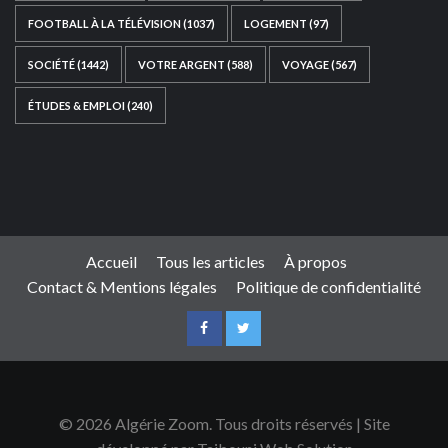
FOOTBALL À LA TÉLÉVISION
(1037)
LOGEMENT
(97)
SOCIÉTÉ
(1442)
VOTRE ARGENT
(588)
VOYAGE
(567)
ÉTUDES & EMPLOI
(240)
Ce site web a été développé par
TAIBOUNI WEB
SOLUTION
|
https://taibouniwebsolution.com
Accueil
Tous les articles
À propos
Contact & Mentions légales
Politique de confidentialité
© 2026 Algérie Zoom. Tous droits réservés | Site