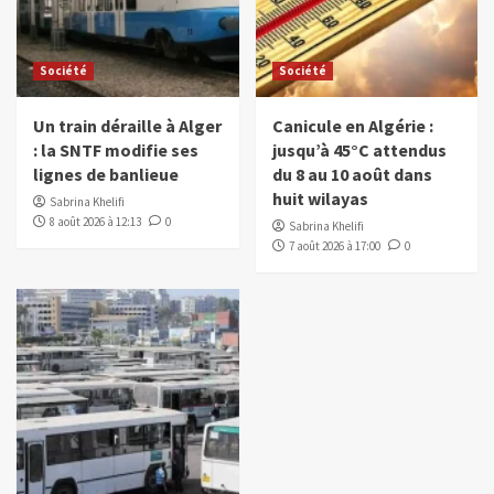
Société
Société
Un train déraille à Alger
Canicule en Algérie :
: la SNTF modifie ses
jusqu’à 45°C attendus
lignes de banlieue
du 8 au 10 août dans
huit wilayas
Sabrina Khelifi
8 août 2026 à 12:13
0
Sabrina Khelifi
7 août 2026 à 17:00
0