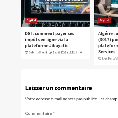
Digital
Digital
DGI : comment payer ses
Algérie :
impôts en ligne via la
(3017) po
plateforme Jibayatic
plateform
Services
Sabrina Khelifi
3 août 2026 à 17:12
0
Lyes Bensaïd
Laisser un commentaire
Votre adresse e-mail ne sera pas publiée.
Les champs
Commentaire
*