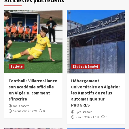
Articles les plus récents
Société
Études & Emploi
Football : Villarreal lance
Hébergement
son académie officielle
universitaire en Algérie :
en Algérie, comment
les 8 motifs de refus
s’inscrire
automatique sur
PROGRES
Yanis Kacem
5 août 2026 à 17:59
0
Lyes Bensaïd
5 août 2026 à 17:34
0