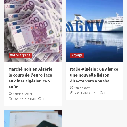
Votre argent
Voyage
Marché noir en Algérie :
Italie-Algérie : GNV lance
le cours de l’euro face
une nouvelle liaison
au dinar algérien ce 5
directe vers Annaba
août
Yanis Kacem
5 août 2026 à 15:21
0
Sabrina Khelifi
5 août 2026 à 16:08
0