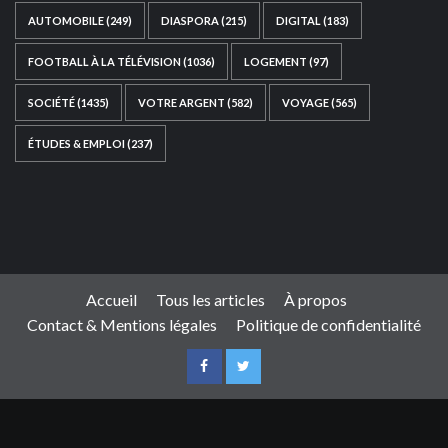
AUTOMOBILE
(249)
DIASPORA
(215)
DIGITAL
(183)
FOOTBALL À LA TÉLÉVISION
(1036)
LOGEMENT
(97)
SOCIÉTÉ
(1435)
VOTRE ARGENT
(582)
VOYAGE
(565)
ÉTUDES & EMPLOI
(237)
Ce site web a été développé par
TAIBOUNI WEB
SOLUTION
|
https://taibouniwebsolution.com
Accueil
Tous les articles
À propos
Contact & Mentions légales
Politique de confidentialité