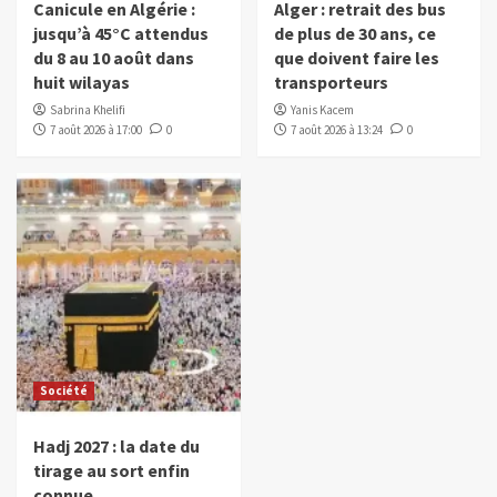
Canicule en Algérie :
Alger : retrait des bus
jusqu’à 45°C attendus
de plus de 30 ans, ce
du 8 au 10 août dans
que doivent faire les
huit wilayas
transporteurs
Sabrina Khelifi
Yanis Kacem
7 août 2026 à 17:00
0
7 août 2026 à 13:24
0
Société
Hadj 2027 : la date du
tirage au sort enfin
connue