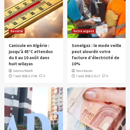
Société
Votre argent
Canicule en Algérie :
Sonelgaz : le mode veille
jusqu’à 45°C attendus
peut alourdir votre
du 8 au 10 août dans
facture d’électricité de
huit wilayas
10%
Sabrina Khelifi
Yanis Kacem
7 août 2026 à 17:00
0
7 août 2026 à 15:17
0