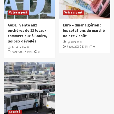
Votre argent
Votre argent
AADL : vente aux
Euro – dinar algérien :
enchères de 13 locaux
les cotations du marché
commerciaux à Bouira,
noir ce 7 août
les prix dévoilés
Lyes Bensaïd
7 août 2026 à 13:58
0
Sabrina Khelifi
7 août 2026 à 14:44
0
Société