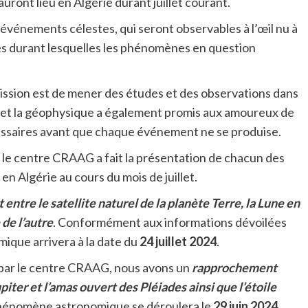
ront lieu en Algérie durant juillet courant.
événements célestes, qui seront observables à l’œil nu à
dates durant lesquelles les phénomènes en question
mission est de mener des études et des observations dans
e et la géophysique a également promis aux amoureux de
essaires avant que chaque événement ne se produise.
 le centre CRAAG a fait la présentation de chacun des
 Algérie au cours du mois de juillet.
ntre le satellite naturel de la planète Terre, la Lune en
 de l’autre
. Conformément aux informations dévoilées
que arrivera à la date du
24 juillet 2024
.
 par le centre CRAAG, nous avons un
rapprochement
piter et l’amas ouvert des Pléiades ainsi que l’étoile
phénomène astronomique se déroulera le
29 juin 2024
.