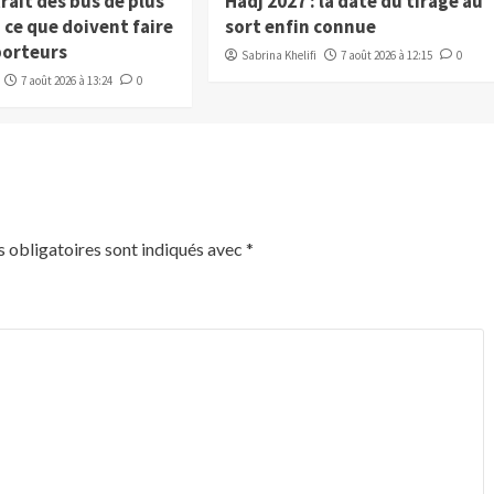
trait des bus de plus
Hadj 2027 : la date du tirage au
, ce que doivent faire
sort enfin connue
porteurs
Sabrina Khelifi
7 août 2026 à 12:15
0
7 août 2026 à 13:24
0
 obligatoires sont indiqués avec
*