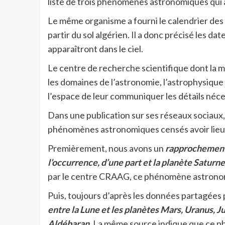
liste de trois phénomènes astronomiques qui au
Le même organisme a fourni le calendrier des 
partir du sol algérien. Il a donc précisé les 
apparaîtront dans le ciel.
Le centre de recherche scientifique dont la 
les domaines de l’astronomie, l’astrophysiqu
l’espace de leur communiquer les détails néc
Dans une publication sur ses réseaux sociaux,
phénomènes astronomiques censés avoir lieu en
Premièrement, nous avons un
rapprochement e
l’occurrence, d’une part et la planète Saturne
par le centre CRAAG, ce phénomène astronomi
Puis, toujours d’après les données partagées
entre la Lune et les planètes Mars, Uranus, Ju
Aldébaran
. La même source indique que ce 