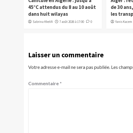
Canicule en Algérie : jusqu’à
Alger : re
45°C attendus du 8 au 10 août
de 30 ans
dans huit wilayas
les trans
Sabrina Khelifi
7 août 2026 à 17:00
0
Yanis Kacem
Laisser un commentaire
Votre adresse e-mail ne sera pas publiée.
Les champs
Commentaire
*