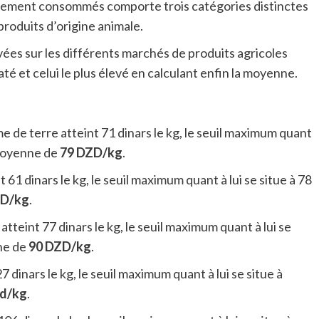
argement consommés comporte trois catégories distinctes
s produits d’origine animale.
ées sur les différents marchés de produits agricoles
até et celui le plus élevé en calculant enfin la moyenne.
me de terre atteint 71 dinars le kg, le seuil maximum quant
 moyenne de
79 DZD/kg
.
nt 61 dinars le kg, le seuil maximum quant à lui se situe à 78
ZD/kg
.
 atteint 77 dinars le kg, le seuil maximum quant à lui se
ne de
90 DZD/kg
.
327 dinars le kg, le seuil maximum quant à lui se situe à
d/kg
.