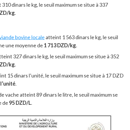
 310 dinars le kg, le seuil maximum se situe à 337
DZD/kg
.
 viande bovine locale
atteint 1 563 dinars le kg, le seuil
nne une moyenne de
1 713 DZD/kg
.
teint 327 dinars le kg, le seuil maximum se situe à 352
DZD/kg
.
eint 15 dinars l’unité, le seuil maximum se situe à 17 DZD
l’unité
.
t de vache atteint 89 dinars le litre, le seuil maximum se
e de
95 DZD/L
.