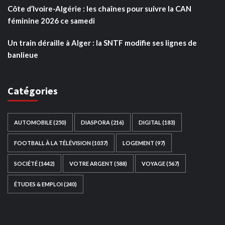
Côte d’Ivoire-Algérie : les chaînes pour suivre la CAN
féminine 2026 ce samedi
Un train déraille à Alger : la SNTF modifie ses lignes de
banlieue
Catégories
AUTOMOBILE
(250)
DIASPORA
(216)
DIGITAL
(183)
FOOTBALL À LA TÉLÉVISION
(1037)
LOGEMENT
(97)
SOCIÉTÉ
(1442)
VOTRE ARGENT
(588)
VOYAGE
(567)
ÉTUDES & EMPLOI
(240)
Ce site web a été développé par
TAIBOUNI WEB