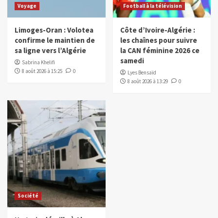
Voyage
Football à la télévision
Limoges-Oran : Volotea
Côte d’Ivoire-Algérie :
confirme le maintien de
les chaînes pour suivre
sa ligne vers l’Algérie
la CAN féminine 2026 ce
samedi
Sabrina Khelifi
8 août 2026 à 15:25
0
Lyes Bensaïd
8 août 2026 à 13:29
0
Société