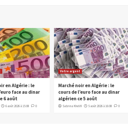
t
Votre argent
r en Algérie : le
Marché noir en Algérie : le
’euro face au dinar
cours de l’euro face au dinar
ce 6 août
algérien ce 5 août
6 août 2026 à 15:08
0
Sabrina Khelifi
5 août 2026 à 16:08
0