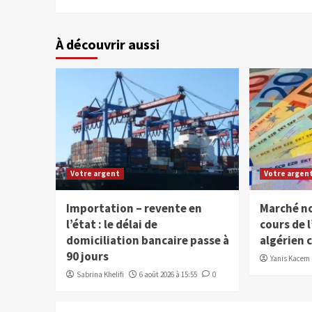
À découvrir aussi
Votre argent
Votre argen
Importation – revente en
Marché noi
l’état : le délai de
cours de l
domiciliation bancaire passe à
algérien 
90 jours
Yanis Kacem
Sabrina Khelifi
6 août 2026 à 15:55
0