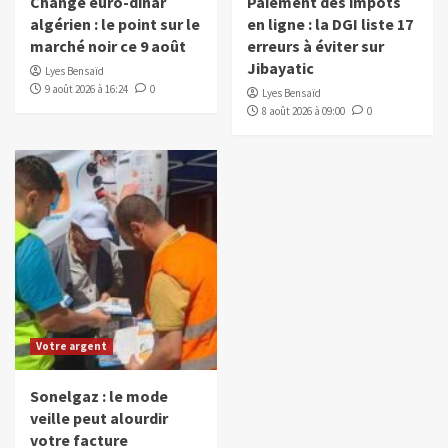
Change euro-dinar
Paiement des impôts
algérien : le point sur le
en ligne : la DGI liste 17
marché noir ce 9 août
erreurs à éviter sur
Jibayatic
Lyes Bensaïd
9 août 2026 à 16:24
0
Lyes Bensaïd
8 août 2026 à 09:00
0
Votre argent
Sonelgaz : le mode
veille peut alourdir
votre facture