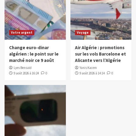
Votre argent
Voyage
Change euro-dinar
Air Algérie : promotions
algérien : le point sur le
sur les vols Barcelone et
marché noir ce 9 août
Alicante vers l’Algérie
Lyes Bensaïd
Yanis Kacem
9 août 2026 à 16:24
0
9 août 2026 à 14:14
0