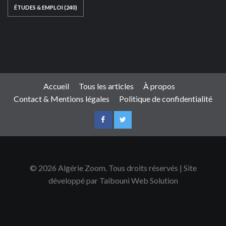
ÉTUDES & EMPLOI
(240)
Ce site web a été développé par
TAIBOUNI WEB
SOLUTION
|
https://taibouniwebsolution.com
Accueil
Tous les articles
À propos
Contact & Mentions légales
Politique de confidentialité
© 2026 Algérie Zoom. Tous droits réservés | Site
développé par Taibouni Web Solution