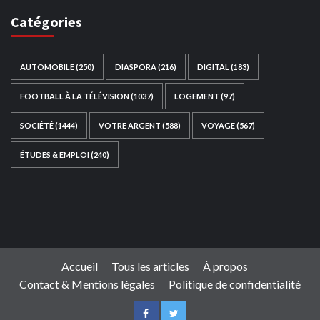
Catégories
AUTOMOBILE
(250)
DIASPORA
(216)
DIGITAL
(183)
FOOTBALL À LA TÉLÉVISION
(1037)
LOGEMENT
(97)
SOCIÉTÉ
(1444)
VOTRE ARGENT
(588)
VOYAGE
(567)
ÉTUDES & EMPLOI
(240)
Ce site web a été développé par
TAIBOUNI WEB
SOLUTION
|
https://taibouniwebsolution.com
Accueil
Tous les articles
À propos
Contact & Mentions légales
Politique de confidentialité