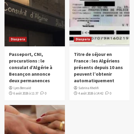
Diaspora
Diaspora
Passeport, CNI,
Titre de séjour en
procurations : le
France : les Algériens
consulat d’Algérie à
présents depuis 10 ans
Besançon annonce
peuvent l’obtenir
deux permanences
automatiquement
Lyes Bensaïd
Sabrina Khelifi
6 août 2026 à 11:37
0
4 août 2026 à 14:42
0