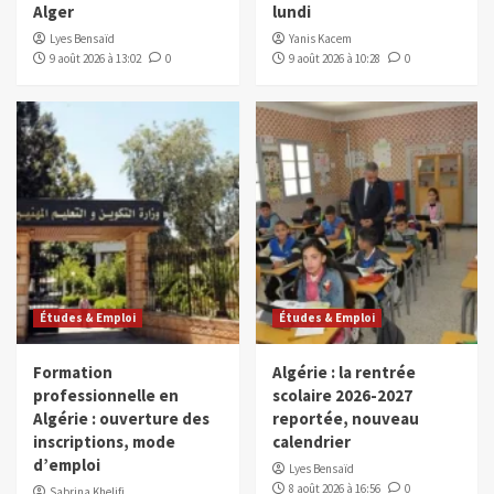
Alger
lundi
Lyes Bensaïd
Yanis Kacem
9 août 2026 à 13:02
0
9 août 2026 à 10:28
0
Études & Emploi
Études & Emploi
Formation
Algérie : la rentrée
professionnelle en
scolaire 2026-2027
Algérie : ouverture des
reportée, nouveau
inscriptions, mode
calendrier
d’emploi
Lyes Bensaïd
8 août 2026 à 16:56
0
Sabrina Khelifi