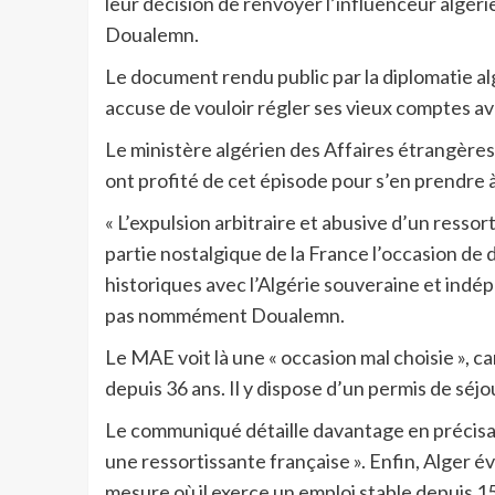
leur décision de renvoyer l’influenceur algé
Doualemn.
Le document rendu public par la diplomatie alg
accuse de vouloir régler ses vieux comptes ave
Le ministère algérien des Affaires étrangères
ont profité de cet épisode pour s’en prendre 
« L’expulsion arbitraire et abusive d’un ressort
partie nostalgique de la France l’occasion de
historiques avec l’Algérie souveraine et indép
pas nommément Doualemn.
Le MAE voit là une « occasion mal choisie », car
depuis 36 ans. Il y dispose d’un permis de séjo
Le communiqué détaille davantage en précisant
une ressortissante française ». Enfin, Alger év
mesure où il exerce un emploi stable depuis 15