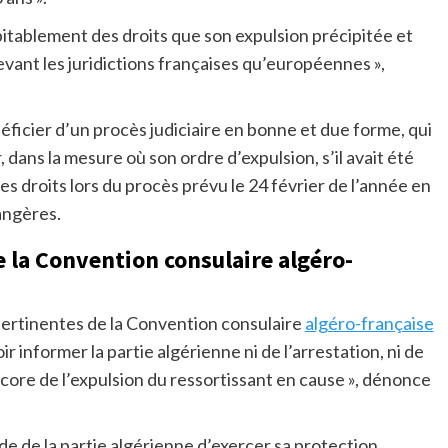
itablement des droits que son expulsion précipitée et
evant les juridictions françaises qu’européennes »,
éficier d’un procès judiciaire en bonne et due forme, qui
dans la mesure où son ordre d’expulsion, s’il avait été
es droits lors du procès prévu le 24 février de l’année en
rangères.
e la Convention consulaire algéro-
s pertinentes de la Convention consulaire
algéro-française
ir informer la partie algérienne ni de l’arrestation, ni de
encore de l’expulsion du ressortissant en cause », dénonce
nde de la partie algérienne d’exercer sa protection