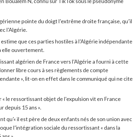
rien Boualem N, connu sur TikTok sous le pseudonyme
érienne pointe du doigt l’extrême droite française, qu’il
c l’Algérie.
 estime que ces parties hostiles à l’Algérie indépendante
à elle ouvertement.
issant algérien de France vers l’Algérie a fourni à cette
 donner libre cours à ses règlements de compte
endante », lit-on en effet dans le communiqué qui ne cite
 « le ressortissant objet de l’expulsion vit en France
ur depuis 15 ans ».
 qu’« il est père de deux enfants nés de son union avec
oque l’intégration sociale du ressortissant « dans la
 ans ».