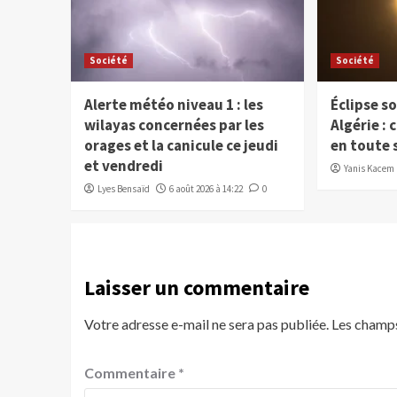
Société
Société
Alerte météo niveau 1 : les
Éclipse so
wilayas concernées par les
Algérie :
orages et la canicule ce jeudi
en toute 
et vendredi
Yanis Kacem
Lyes Bensaïd
6 août 2026 à 14:22
0
Laisser un commentaire
Votre adresse e-mail ne sera pas publiée.
Les champs
Commentaire
*