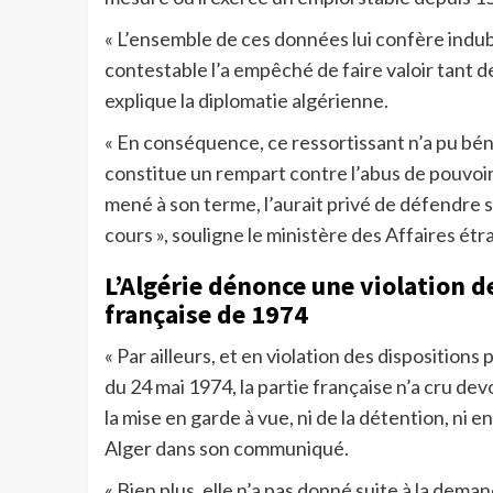
« L’ensemble de ces données lui confère indub
contestable l’a empêché de faire valoir tant d
explique la diplomatie algérienne.
« En conséquence, ce ressortissant n’a pu bén
constitue un rempart contre l’abus de pouvoir, 
mené à son terme, l’aurait privé de défendre s
cours », souligne le ministère des Affaires ét
L’Algérie dénonce une violation d
française de 1974
« Par ailleurs, et en violation des disposition
du 24 mai 1974, la partie française n’a cru devo
la mise en garde à vue, ni de la détention, ni 
Alger dans son communiqué.
« Bien plus, elle n’a pas donné suite à la dema