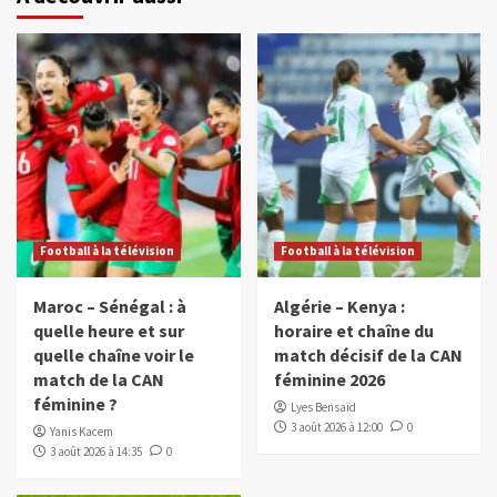
Football à la télévision
Football à la télévision
Maroc – Sénégal : à
Algérie – Kenya :
quelle heure et sur
horaire et chaîne du
quelle chaîne voir le
match décisif de la CAN
match de la CAN
féminine 2026
féminine ?
Lyes Bensaïd
3 août 2026 à 12:00
0
Yanis Kacem
3 août 2026 à 14:35
0