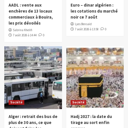
AADL : vente aux
Euro – dinar algérien :
enchères de 13 locaux
les cotations du marché
commerciaux à Bouira,
noir ce 7 août
les prix dévoilés
Lyes Bensaïd
7 août 2026 à 13:58
0
Sabrina Khelifi
7 août 2026 à 14:44
0
Société
Société
Alger : retrait des bus de
Hadj 2027 : la date du
plus de 30 ans, ce que
tirage au sort enfin