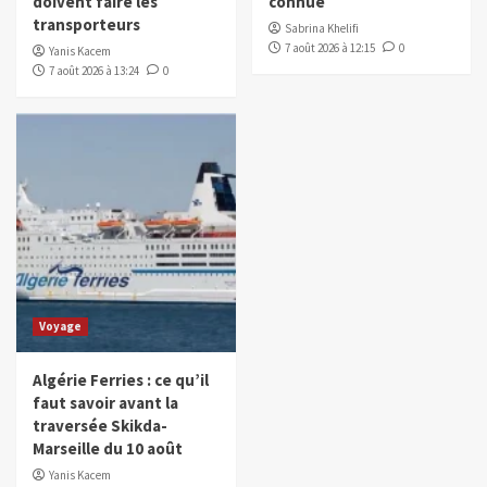
doivent faire les
connue
transporteurs
Sabrina Khelifi
7 août 2026 à 12:15
0
Yanis Kacem
7 août 2026 à 13:24
0
Voyage
Algérie Ferries : ce qu’il
faut savoir avant la
traversée Skikda-
Marseille du 10 août
Yanis Kacem