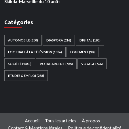
Skikda-Marseille du 10 août
Catégories
AUTOMOBILE
(250)
DIASPORA
(216)
DIGITAL
(183)
FOOTBALL À LA TÉLÉVISION
(1036)
LOGEMENT
(98)
SOCIÉTÉ
(1440)
VOTRE ARGENT
(585)
VOYAGE
(566)
ÉTUDES & EMPLOI
(238)
Ce site web a été développé par
TAIBOUNI WEB
SOLUTION
|
https://taibouniwebsolution.com
Accueil
Tous les articles
À propos
Contact & Mentions légales
Politique de confidentialité