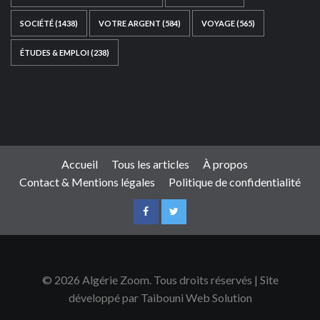
SOCIÉTÉ
(1438)
VOTRE ARGENT
(584)
VOYAGE
(565)
ÉTUDES & EMPLOI
(238)
Ce site web a été développé par
TAIBOUNI WEB
SOLUTION
|
https://taibouniwebsolution.com
Accueil
Tous les articles
À propos
Contact & Mentions légales
Politique de confidentialité
© 2026 Algérie Zoom. Tous droits réservés | Site
développé par Taibouni Web Solution