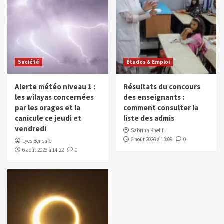
Société
Études & Emploi
Alerte météo niveau 1 :
Résultats du concours
les wilayas concernées
des enseignants :
par les orages et la
comment consulter la
canicule ce jeudi et
liste des admis
vendredi
Sabrina Khelifi
6 août 2026 à 13:09
0
Lyes Bensaïd
6 août 2026 à 14:22
0