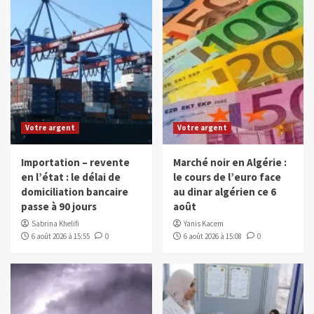
Votre argent
Votre argent
Importation – revente
Marché noir en Algérie :
en l’état : le délai de
le cours de l’euro face
domiciliation bancaire
au dinar algérien ce 6
passe à 90 jours
août
Sabrina Khelifi
Yanis Kacem
6 août 2026 à 15:55
0
6 août 2026 à 15:08
0