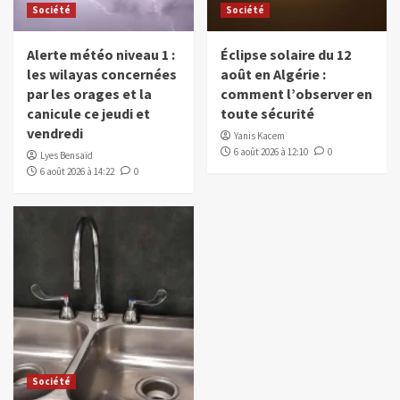
Société
Société
Alerte météo niveau 1 :
Éclipse solaire du 12
les wilayas concernées
août en Algérie :
par les orages et la
comment l’observer en
canicule ce jeudi et
toute sécurité
vendredi
Yanis Kacem
6 août 2026 à 12:10
0
Lyes Bensaïd
6 août 2026 à 14:22
0
Société