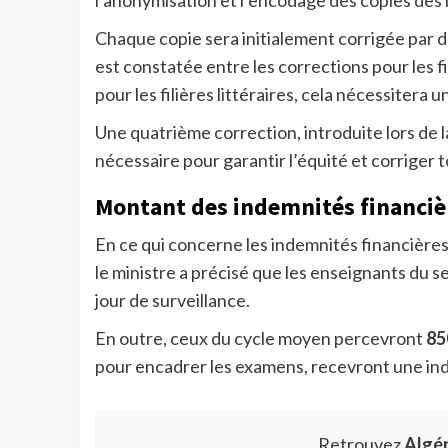
l’anonymisation et l’encodage des copies dès le
Chaque copie sera initialement corrigée par d
est constatée entre les corrections pour les fi
pour les filières littéraires, cela nécessitera 
Une quatrième correction, introduite lors de l
nécessaire pour garantir l’équité et corriger
Montant des indemnités financièr
En ce qui concerne les indemnités financières
le ministre a précisé que les enseignants du
jour de surveillance.
En outre, ceux du cycle moyen percevront
85
pour encadrer les examens, recevront une i
Retrouvez
Algé