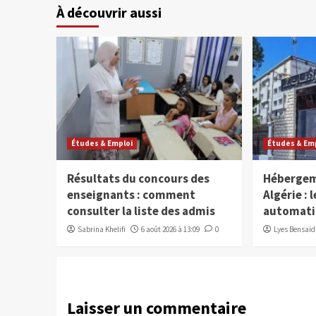
À découvrir aussi
Études & Emploi
Études & Em
Résultats du concours des
Hébergem
enseignants : comment
Algérie : 
consulter la liste des admis
automati
Sabrina Khelifi
6 août 2026 à 13:09
0
Lyes Bensaïd
Laisser un commentaire