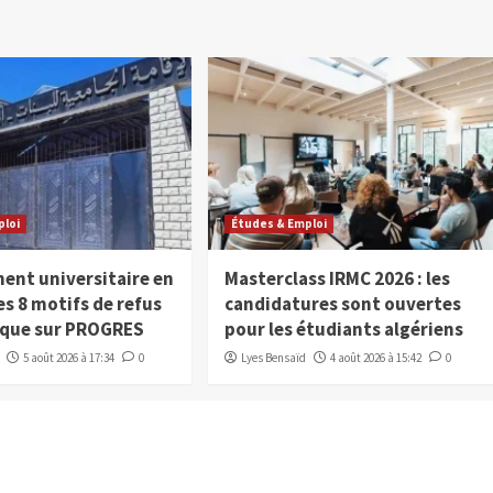
ploi
Études & Emploi
ent universitaire en
Masterclass IRMC 2026 : les
les 8 motifs de refus
candidatures sont ouvertes
que sur PROGRES
pour les étudiants algériens
5 août 2026 à 17:34
0
Lyes Bensaïd
4 août 2026 à 15:42
0