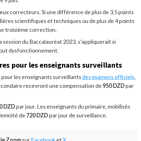
 9 juin.
eux correcteurs. Si une différence de plus de 3,5 points
lières scientifiques et techniques ou de plus de 4 points
une troisième correction.
a session du Baccalauréat 2023, s’appliquerait si
 tout dysfonctionnement.
es pour les enseignants surveillants
 pour les enseignants surveillants
des examens officiels
,
 secondaire recevront une compensation de
950 DZD
par
0 DZD
par jour. Les enseignants du primaire, mobilisés
ndemnité de
720 DZD
par jour de surveillance.
rie Zoom
sur
Facebook
et
X
.