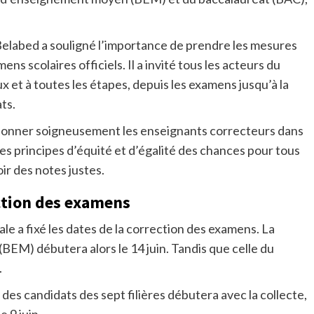
 Belabed a souligné l’importance de prendre les mesures
s scolaires officiels. Il a invité tous les acteurs du
ux et à toutes les étapes, depuis les examens jusqu’à la
ts.
ectionner soigneusement les enseignants correcteurs dans
 les principes d’équité et d’égalité des chances pour tous
ir des notes justes.
ection des examens
nale a fixé les dates de la correction des examens. La
EM) débutera alors le 14 juin. Tandis que celle du
.
s des candidats des sept filières débutera avec la collecte,