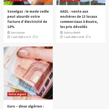
Sonelgaz : le mode veille
AADL : vente aux
peut alourdir votre
enchères de 13 locaux
facture d’électricité de
commerciaux à Bouira,
10%
les prix dévoilés
Yanis Kacem
Sabrina Khelifi
7 août 2026 à 15:17
0
7 août 2026 à 14:44
0
Votre argent
Euro – dinar algérien :