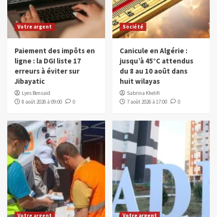
Votre argent
Société
Paiement des impôts en
Canicule en Algérie :
ligne : la DGI liste 17
jusqu’à 45°C attendus
erreurs à éviter sur
du 8 au 10 août dans
Jibayatic
huit wilayas
Lyes Bensaïd
Sabrina Khelifi
8 août 2026 à 09:00
0
7 août 2026 à 17:00
0
Votre argent
Votre argent