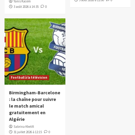
Yanis Kacem
3 août 2026 à 14:35
0
Football à la télévision
Birmingham-Barcelone
: la chaîne pour suivre
le match amical
gratuitement en
Algérie
Sabrina Khelifi
31 juillet 2026 à 12:15
0