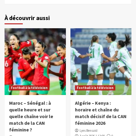
À découvrir aussi
Football à la télévision
Football à la télévision
Maroc – Sénégal : à
Algérie – Kenya :
quelle heure et sur
horaire et chaîne du
quelle chaîne voir le
match décisif de la CAN
match de la CAN
féminine 2026
féminine ?
Lyes Bensaïd
3 août 2026 à 12:00
0