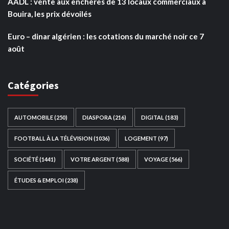
AADL : vente aux enchères de 13 locaux commerciaux à
Bouira, les prix dévoilés
Euro – dinar algérien : les cotations du marché noir ce 7
août
Catégories
AUTOMOBILE
(250)
DIASPORA
(216)
DIGITAL
(183)
FOOTBALL À LA TÉLÉVISION
(1036)
LOGEMENT
(97)
SOCIÉTÉ
(1441)
VOTRE ARGENT
(588)
VOYAGE
(566)
ÉTUDES & EMPLOI
(238)
Ce site web a été développé par
TAIBOUNI WEB
SOLUTION
|
https://taibouniwebsolution.com