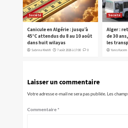
Société
Société
Canicule en Algérie : jusqu’à
Alger : re
45°C attendus du 8 au 10 août
de 30 ans
dans huit wilayas
les trans
Sabrina Khelifi
7 août 2026 à 17:00
0
Yanis Kacem
Laisser un commentaire
Votre adresse e-mail ne sera pas publiée.
Les champs
Commentaire
*