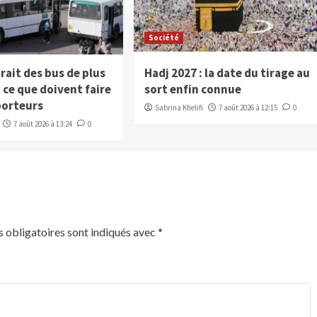
Société
trait des bus de plus
Hadj 2027 : la date du tirage au
, ce que doivent faire
sort enfin connue
porteurs
Sabrina Khelifi
7 août 2026 à 12:15
0
7 août 2026 à 13:24
0
 obligatoires sont indiqués avec
*