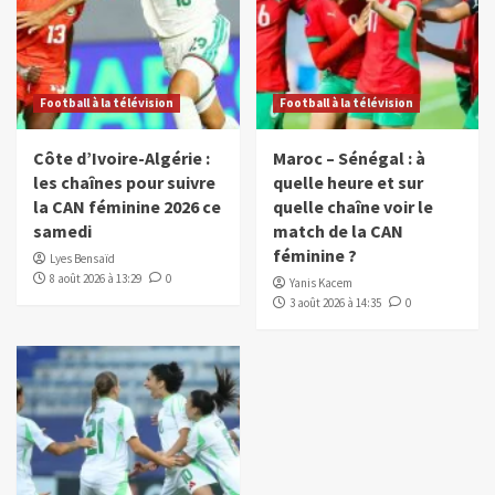
Football à la télévision
Football à la télévision
Côte d’Ivoire-Algérie :
Maroc – Sénégal : à
les chaînes pour suivre
quelle heure et sur
la CAN féminine 2026 ce
quelle chaîne voir le
samedi
match de la CAN
féminine ?
Lyes Bensaïd
8 août 2026 à 13:29
0
Yanis Kacem
3 août 2026 à 14:35
0