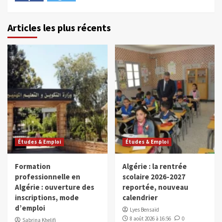
Articles les plus récents
Études & Emploi
Études & Emploi
Formation
Algérie : la rentrée
professionnelle en
scolaire 2026-2027
Algérie : ouverture des
reportée, nouveau
inscriptions, mode
calendrier
d’emploi
Lyes Bensaïd
8 août 2026 à 16:56
0
Sabrina Khelifi