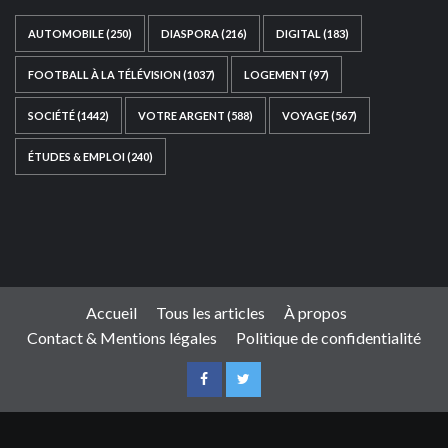
AUTOMOBILE
(250)
DIASPORA
(216)
DIGITAL
(183)
FOOTBALL À LA TÉLÉVISION
(1037)
LOGEMENT
(97)
SOCIÉTÉ
(1442)
VOTRE ARGENT
(588)
VOYAGE
(567)
ÉTUDES & EMPLOI
(240)
Ce site web a été développé par
TAIBOUNI WEB
SOLUTION
|
https://taibouniwebsolution.com
Accueil
Tous les articles
À propos
Contact & Mentions légales
Politique de confidentialité