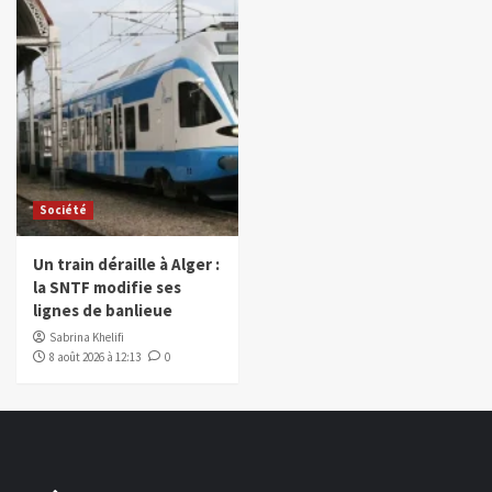
Société
Un train déraille à Alger :
la SNTF modifie ses
lignes de banlieue
Sabrina Khelifi
8 août 2026 à 12:13
0