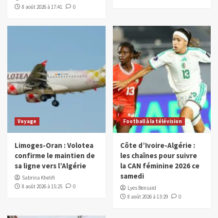
8 août 2026 à 17:41
0
Voyage
Football à la télévision
Limoges-Oran : Volotea
Côte d’Ivoire-Algérie :
confirme le maintien de
les chaînes pour suivre
sa ligne vers l’Algérie
la CAN féminine 2026 ce
samedi
Sabrina Khelifi
8 août 2026 à 15:25
0
Lyes Bensaïd
8 août 2026 à 13:29
0