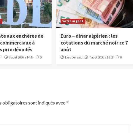
t
Votre argent
nte aux enchères de
Euro – dinar algérien : les
x commerciaux à
cotations du marché noir ce 7
s prix dévoilés
août
fi
7 août 2026 à 14:44
0
Lyes Bensaïd
7 août 2026 à 13:58
0
 obligatoires sont indiqués avec
*