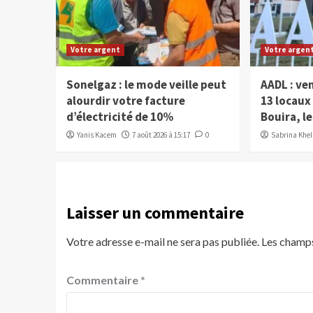
Votre argent
Votre argen
Sonelgaz : le mode veille peut
AADL : ve
alourdir votre facture
13 locau
d’électricité de 10%
Bouira, le
Yanis Kacem
7 août 2026 à 15:17
0
Sabrina Kheli
Laisser un commentaire
Votre adresse e-mail ne sera pas publiée.
Les champs
Commentaire
*