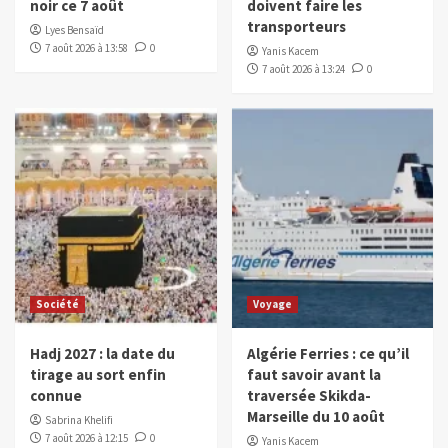
noir ce 7 août
doivent faire les
transporteurs
Lyes Bensaïd
7 août 2026 à 13:58
0
Yanis Kacem
7 août 2026 à 13:24
0
Société
Voyage
Hadj 2027 : la date du
Algérie Ferries : ce qu’il
tirage au sort enfin
faut savoir avant la
connue
traversée Skikda-
Marseille du 10 août
Sabrina Khelifi
7 août 2026 à 12:15
0
Yanis Kacem