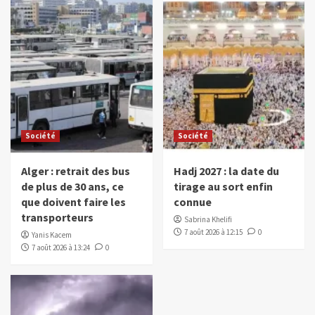
Société
Société
Alger : retrait des bus
Hadj 2027 : la date du
de plus de 30 ans, ce
tirage au sort enfin
que doivent faire les
connue
transporteurs
Sabrina Khelifi
7 août 2026 à 12:15
0
Yanis Kacem
7 août 2026 à 13:24
0