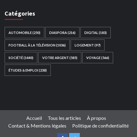
Catégories
AUTOMOBILE
(250)
DIASPORA
(216)
DIGITAL
(183)
FOOTBALL À LA TÉLÉVISION
(1036)
LOGEMENT
(97)
SOCIÉTÉ
(1440)
VOTRE ARGENT
(585)
VOYAGE
(566)
ÉTUDES & EMPLOI
(238)
Ce site web a été développé par
TAIBOUNI WEB
SOLUTION
|
https://taibouniwebsolution.com
Accueil
Tous les articles
À propos
Contact & Mentions légales
Politique de confidentialité